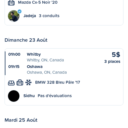
Mazda Cx-5 Noir '20
M
Jadeja
3 conduits
Dimanche 23 Août
5$
01h00
Whitby
Whitby, ON, Canada
3 places
01h15
Oshawa
Oshawa, ON, Canada
BMW 328 Bleu Pâle '17
M
Sidhu
Pas d'évaluations
Mardi 25 Août