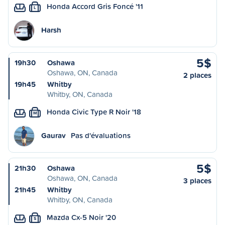
Honda Accord Gris Foncé '11
L
Harsh
5$
19h30
Oshawa
Oshawa, ON, Canada
2 places
19h45
Whitby
Whitby, ON, Canada
Honda Civic Type R Noir '18
M
Gaurav
Pas d'évaluations
5$
21h30
Oshawa
Oshawa, ON, Canada
3 places
21h45
Whitby
Whitby, ON, Canada
Mazda Cx-5 Noir '20
S