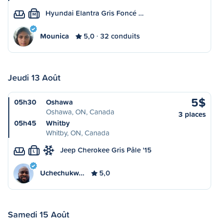
Hyundai Elantra Gris Foncé …
M
Mounica
5,0
32 conduits
Jeudi 13 Août
5$
05h30
Oshawa
Oshawa, ON, Canada
3 places
05h45
Whitby
Whitby, ON, Canada
Jeep Cherokee Gris Pâle '15
L
Uchechukw…
5,0
Samedi 15 Août