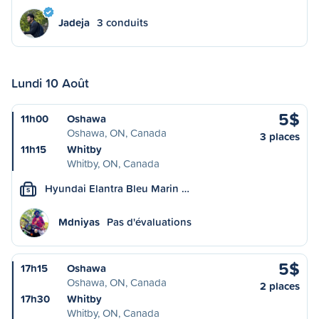
Jadeja
3 conduits
Lundi 10 Août
5$
11h00
Oshawa
Oshawa, ON, Canada
3 places
11h15
Whitby
Whitby, ON, Canada
Hyundai Elantra Bleu Marin …
S
Mdniyas
Pas d'évaluations
5$
17h15
Oshawa
Oshawa, ON, Canada
2 places
17h30
Whitby
Whitby, ON, Canada