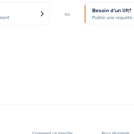
Besoin d'un lift?
ou
ement
Publie une requête p
Comment ça marche
Pour étudiants