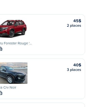
45$
2 places
u Forester Rouge '…
M
40$
3 places
a Crv Noir
S