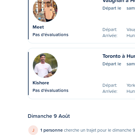
Vaughan à Hu
Départ le
sam
Meet
Départ:
Vau
Pas d'évaluations
Arrivée:
Hunt
Toronto à Hun
Départ le
sam
Kishore
Départ:
York
Pas d'évaluations
Arrivée:
Hunt
Dimanche 9 Août
J
1 personne
cherche un trajet pour le dimanche 