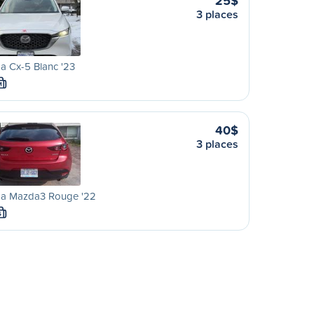
25$
3 places
a Cx-5 Blanc '23
M
40$
3 places
a Mazda3 Rouge '22
S