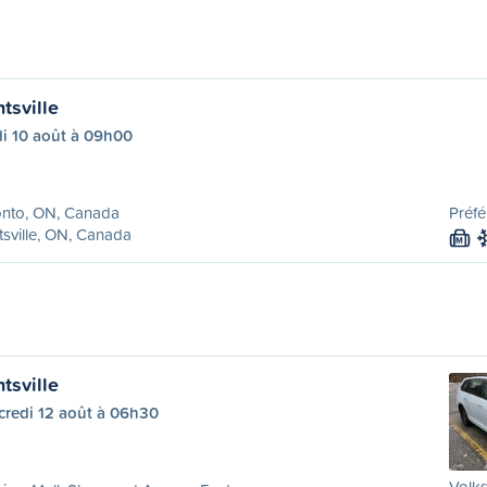
tsville
di 10 août à 09h00
onto, ON, Canada
Préfé
sville, ON, Canada
M
tsville
credi 12 août à 06h30
Volk