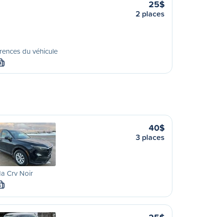
25$
2 places
rences du véhicule
M
40$
3 places
a Crv Noir
S