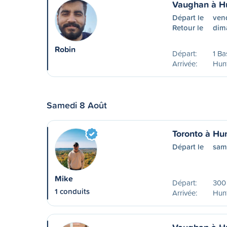
Vaughan à Hu
Départ le
vend
Retour le
dim
Robin
Départ:
1 Ba
Arrivée:
Hunt
Samedi 8 Août
Toronto à Hun
Départ le
sam
Mike
Départ:
300 
1 conduits
Arrivée:
Hunt