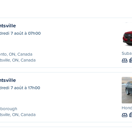
tsville
dredi 7 août à 07h00
Subar
onto, ON, Canada
sville, ON, Canada
tsville
dredi 7 août à 17h00
Hond
rborough
sville, ON, Canada