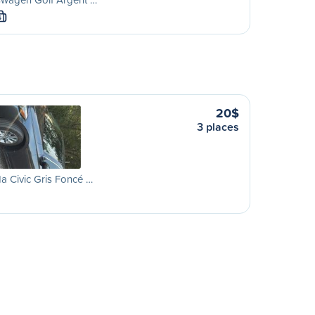
S
20$
3 places
 Civic Gris Foncé …