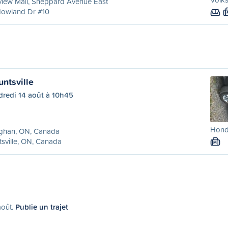
view Mall, Sheppard Avenue East
Howland Dr #10
ntsville
dredi 14 août à 10h45
Honda
ghan, ON, Canada
sville, ON, Canada
M
août.
Publie un trajet