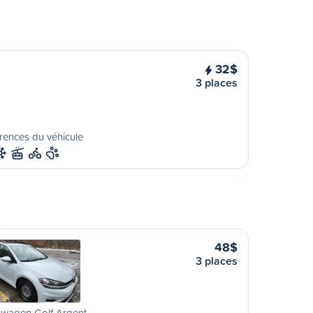
32$
3 places
rences du véhicule
48$
3 places
swagen Golf Argent …