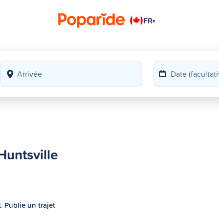
FR
▾
untsville
t.
Publie un trajet