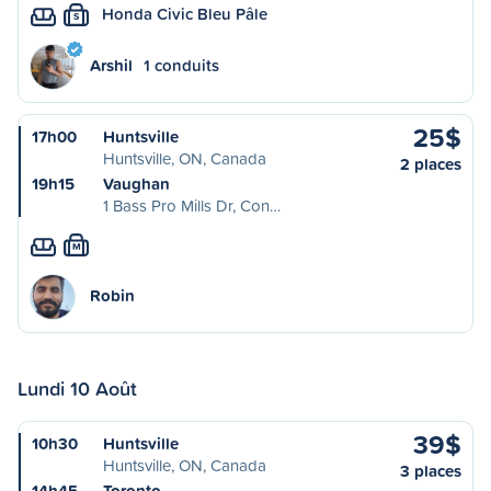
Honda Civic Bleu Pâle
S
Arshil
1 conduits
25$
17h00
Huntsville
Huntsville, ON, Canada
2 places
19h15
Vaughan
1 Bass Pro Mills Dr, Con…
M
Robin
Lundi 10 Août
39$
10h30
Huntsville
Huntsville, ON, Canada
3 places
14h45
Toronto