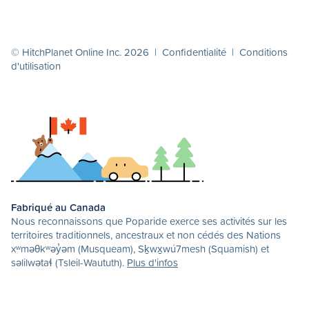
© HitchPlanet Online Inc. 2026 |
Confidentialité
|
Conditions
d'utilisation
Fabriqué au Canada
Nous reconnaissons que Poparide exerce ses activités sur les
territoires traditionnels, ancestraux et non cédés des Nations
xʷməθkʷəy̓əm (Musqueam), Sḵwx̱wú7mesh (Squamish) et
səlilwətaɬ (Tsleil-Waututh).
Plus d'infos