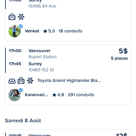
15996 84 Ave
S
Venkat
5,0
18 conduits
5$
17h00
Vancouver
Rupert Station
5 places
17h45
Surrey
10483 152 St
Toyota Grand Highlander Bla…
M
Karanvari…
4,8
291 conduits
Samedi 8 Août
12$
00h15
Vancouver