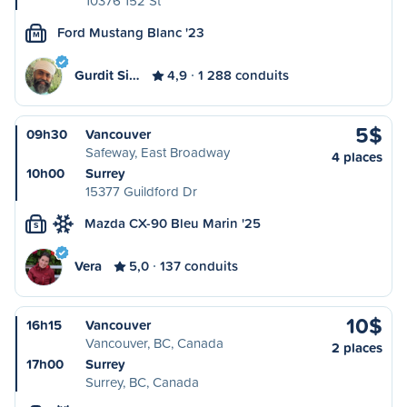
10376 152 St
Ford Mustang Blanc '23
M
Gurdit Si…
4,9
1 288 conduits
5$
09h30
Vancouver
Safeway, East Broadway
4 places
10h00
Surrey
15377 Guildford Dr
Mazda CX-90 Bleu Marin '25
S
Vera
5,0
137 conduits
10$
16h15
Vancouver
Vancouver, BC, Canada
2 places
17h00
Surrey
Surrey, BC, Canada