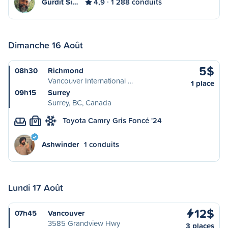
Gurdit Si…
4,9
1 288 conduits
Dimanche 16 Août
5$
08h30
Richmond
Vancouver International …
1 place
09h15
Surrey
Surrey, BC, Canada
Toyota Camry Gris Foncé '24
M
Ashwinder
1 conduits
Lundi 17 Août
12$
07h45
Vancouver
3585 Grandview Hwy
3 places