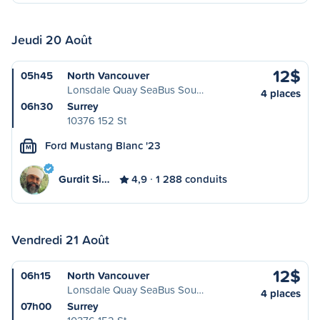
Jeudi 20 Août
12$
05h45
North Vancouver
Lonsdale Quay SeaBus Sou…
4 places
06h30
Surrey
10376 152 St
Ford Mustang Blanc '23
M
Gurdit Si…
4,9
1 288 conduits
Vendredi 21 Août
12$
06h15
North Vancouver
Lonsdale Quay SeaBus Sou…
4 places
07h00
Surrey