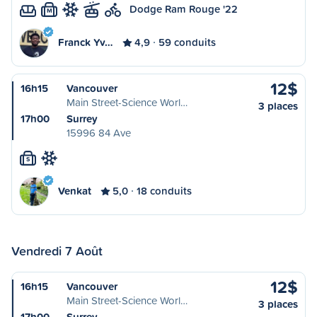
Dodge Ram Rouge '22
M
Franck Yv…
4,9
59 conduits
12$
16h15
Vancouver
Main Street-Science Worl…
3 places
17h00
Surrey
15996 84 Ave
S
Venkat
5,0
18 conduits
Vendredi 7 Août
12$
16h15
Vancouver
Main Street-Science Worl…
3 places
17h00
Surrey