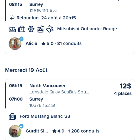
08h15
Surrey
12515 110 Ave
Retour lun. 24 août à 20h15
Mitsubishi Outlander Rouge …
L
Alicia
5,0
81 conduits
Mercredi 19 Août
12$
06h15
North Vancouver
Lonsdale Quay SeaBus Sou…
4 places
07h00
Surrey
10376 152 St
Ford Mustang Blanc '23
M
Gurdit Si…
4,9
1 288 conduits