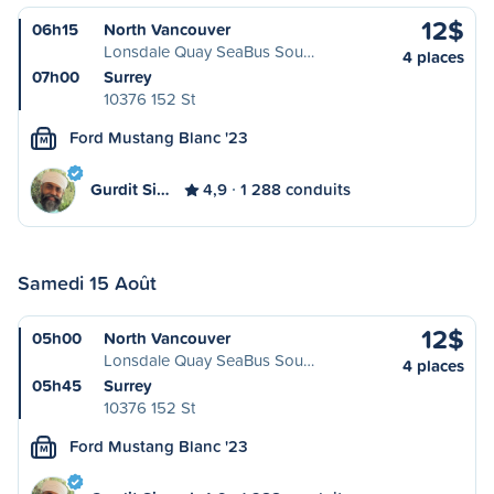
12$
06h15
North Vancouver
Lonsdale Quay SeaBus Sou…
4 places
07h00
Surrey
10376 152 St
Ford Mustang Blanc '23
M
Gurdit Si…
4,9
1 288 conduits
Samedi 15 Août
12$
05h00
North Vancouver
Lonsdale Quay SeaBus Sou…
4 places
05h45
Surrey
10376 152 St
Ford Mustang Blanc '23
M