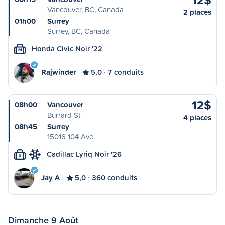
Vancouver, BC, Canada
2 places
01h00
Surrey
Surrey, BC, Canada
Honda Civic Noir '22
M
Rajwinder
5,0
7 conduits
12$
08h00
Vancouver
Burrard St
4 places
08h45
Surrey
15016 104 Ave
Cadillac Lyriq Noir '26
S
Jay A
5,0
360 conduits
Dimanche 9 Août