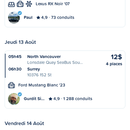
Lexus RX Noir '07
S
Paul
4,9
73 conduits
Jeudi 13 Août
12$
05h45
North Vancouver
Lonsdale Quay SeaBus Sou…
4 places
06h30
Surrey
10376 152 St
Ford Mustang Blanc '23
M
Gurdit Si…
4,9
1 288 conduits
Vendredi 14 Août