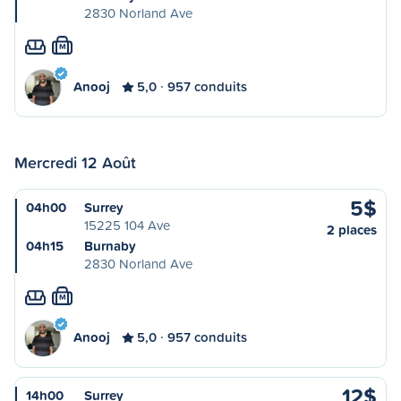
2830 Norland Ave
M
Anooj
5,0
957 conduits
Mercredi 12 Août
5$
04h00
Surrey
15225 104 Ave
2 places
04h15
Burnaby
2830 Norland Ave
M
Anooj
5,0
957 conduits
12$
14h00
Surrey