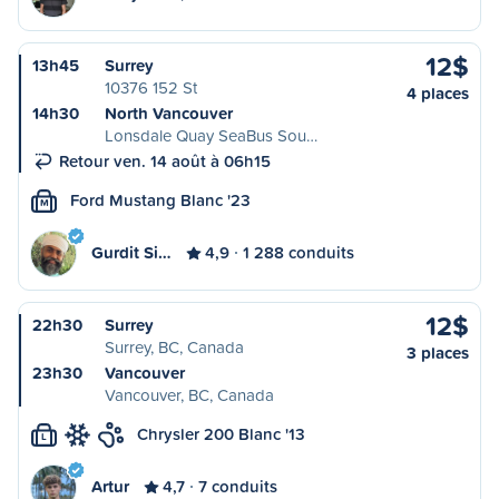
12$
13h45
Surrey
10376 152 St
4 places
14h30
North Vancouver
Lonsdale Quay SeaBus Sou…
Retour ven. 14 août à 06h15
Ford Mustang Blanc '23
M
Gurdit Si…
4,9
1 288 conduits
12$
22h30
Surrey
Surrey, BC, Canada
3 places
23h30
Vancouver
Vancouver, BC, Canada
Chrysler 200 Blanc '13
L
Artur
4,7
7 conduits