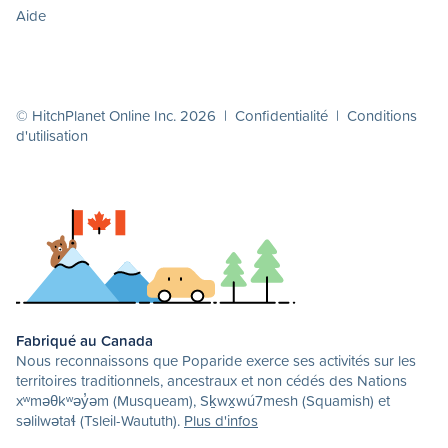
Aide
© HitchPlanet Online Inc. 2026 |
Confidentialité
|
Conditions
d'utilisation
Fabriqué au Canada
Nous reconnaissons que Poparide exerce ses activités sur les
territoires traditionnels, ancestraux et non cédés des Nations
xʷməθkʷəy̓əm (Musqueam), Sḵwx̱wú7mesh (Squamish) et
səlilwətaɬ (Tsleil-Waututh).
Plus d'infos