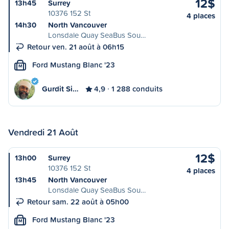
12$
13h45
Surrey
10376 152 St
4 places
14h30
North Vancouver
Lonsdale Quay SeaBus Sou…
Retour ven. 21 août à 06h15
Ford Mustang Blanc '23
M
Gurdit Si…
4,9
1 288 conduits
Vendredi 21 Août
12$
13h00
Surrey
10376 152 St
4 places
13h45
North Vancouver
Lonsdale Quay SeaBus Sou…
Retour sam. 22 août à 05h00
Ford Mustang Blanc '23
M