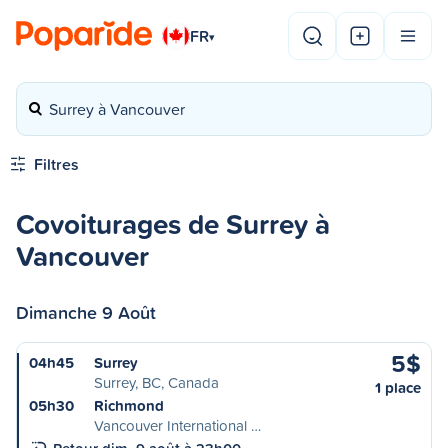
FR
▾
Surrey à Vancouver
Filtres
Covoiturages de Surrey à
Vancouver
Dimanche 9 Août
5$
04h45
Surrey
Surrey, BC, Canada
1 place
05h30
Richmond
Vancouver International …