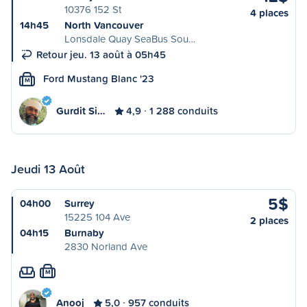
10376 152 St
4 places
14h45
North Vancouver
Lonsdale Quay SeaBus Sou…
Retour jeu. 13 août à 05h45
Ford Mustang Blanc '23
M
Gurdit Si…
4,9
1 288 conduits
Jeudi 13 Août
5$
04h00
Surrey
15225 104 Ave
2 places
04h15
Burnaby
2830 Norland Ave
M
Anooj
5,0
957 conduits