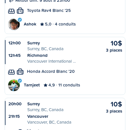
Retour dim. 9 août à 23h00
Toyota Rav4 Blanc '25
S
Ashok
5,0
4 conduits
10$
12h00
Surrey
Surrey, BC, Canada
3 places
12h45
Richmond
Vancouver International …
Honda Accord Blanc '20
M
Tarnjeet
4,9
11 conduits
10$
20h00
Surrey
Surrey, BC, Canada
3 places
21h15
Vancouver
Vancouver, BC, Canada