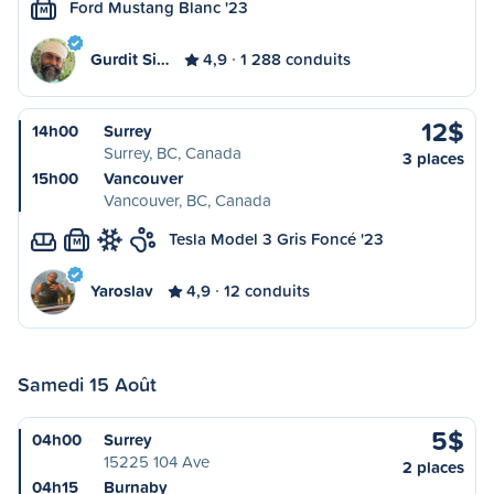
Ford Mustang Blanc '23
M
Gurdit Si…
4,9
1 288 conduits
12$
14h00
Surrey
Surrey, BC, Canada
3 places
15h00
Vancouver
Vancouver, BC, Canada
Tesla Model 3 Gris Foncé '23
M
Yaroslav
4,9
12 conduits
Samedi 15 Août
5$
04h00
Surrey
15225 104 Ave
2 places
04h15
Burnaby