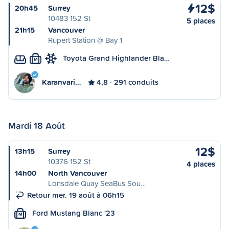
12$
20h45
Surrey
10483 152 St
5 places
21h15
Vancouver
Rupert Station @ Bay 1
Toyota Grand Highlander Bla…
M
Karanvari…
4,8
291 conduits
Mardi 18 Août
12$
13h15
Surrey
10376 152 St
4 places
14h00
North Vancouver
Lonsdale Quay SeaBus Sou…
Retour mer. 19 août à 06h15
Ford Mustang Blanc '23
M