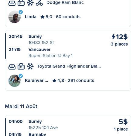
Dodge Ram Blanc
L
Linda
5,0
60 conduits
12$
20h45
Surrey
10483 152 St
3 places
21h15
Vancouver
Rupert Station @ Bay 1
Toyota Grand Highlander Bla…
M
Karanvari…
4,8
291 conduits
Mardi 11 Août
5$
04h00
Surrey
15225 104 Ave
1 place
04h15
Burnaby