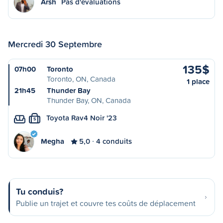
Arsh
Pas d'évaluations
Mercredi 30 Septembre
135$
07h00
Toronto
Toronto, ON, Canada
1 place
21h45
Thunder Bay
Thunder Bay, ON, Canada
Toyota Rav4 Noir '23
S
Megha
5,0
4 conduits
Tu conduis?
Publie un trajet et couvre tes coûts de déplacement