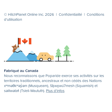
© HitchPlanet Online Inc. 2026 |
Confidentialité
|
Conditions
d'utilisation
Fabriqué au Canada
Nous reconnaissons que Poparide exerce ses activités sur les
territoires traditionnels, ancestraux et non cédés des Nations
xʷməθkʷəy̓əm (Musqueam), Sḵwx̱wú7mesh (Squamish) et
səlilwətaɬ (Tsleil-Waututh).
Plus d'infos