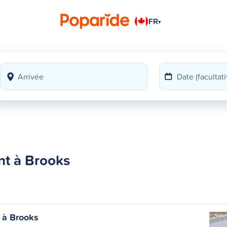
FR
▾
nt à Brooks
t à Brooks