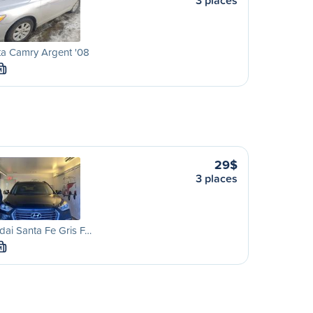
3 places
ta Camry Argent '08
M
29$
3 places
ai Santa Fe Gris F…
M