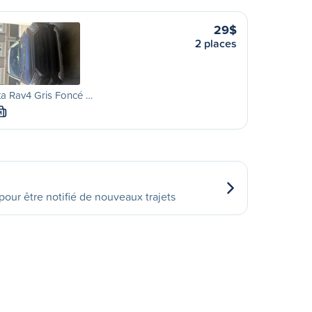
29$
2 places
a Rav4 Gris Foncé …
M
our être notifié de nouveaux trajets