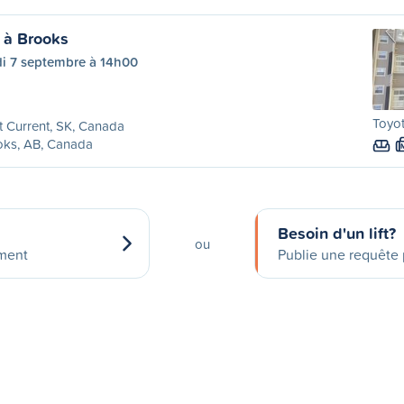
t à Brooks
di 7 septembre à 14h00
Toyot
t Current, SK, Canada
oks, AB, Canada
Besoin d'un lift?
ou
ement
Publie une requête p