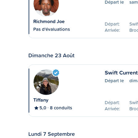
Départ le
sam
Richmond Joe
Départ:
Swif
Pas d'évaluations
Arrivée:
Bro
Dimanche 23 Août
Swift Curren
Départ le
dim
Tiffany
Départ:
Swif
5,0
8 conduits
Arrivée:
Bro
Lundi 7 Septembre