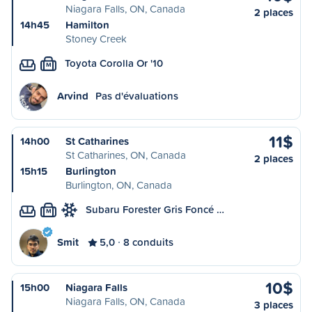
Niagara Falls, ON, Canada
2 places
14h45
Hamilton
Stoney Creek
Toyota Corolla Or '10
M
Arvind
Pas d'évaluations
11$
14h00
St Catharines
St Catharines, ON, Canada
2 places
15h15
Burlington
Burlington, ON, Canada
Subaru Forester Gris Foncé …
M
Smit
5,0
8 conduits
10$
15h00
Niagara Falls
Niagara Falls, ON, Canada
3 places