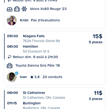
Retour dim. 9 août à 11h45
Volvo Xc60 Rouge '23
L
Krish
Pas d'évaluations
15$
05h30
Niagara Falls
7624 Thorold Stone Rd
5 places
06h30
Hamilton
50 Dundurn St S
Retour dim. 9 août à 21h30
Toyota Sienna Gris Pâle '18
M
Ivan
3,8
20 conduits
11$
06h00
St Catharines
St Catharines, ON, Canada
3 places
07h15
Burlington
Burlington, ON, Canada