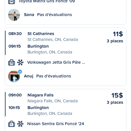
Toyota Matrix Gris Foncé '09
M
Sona
Pas d'évaluations
11$
08h30
St Catharines
St Catharines, ON, Canada
3 places
09h15
Burlington
Burlington, ON, Canada
Volkswagen Jetta Gris Pâle …
M
Anuj
Pas d'évaluations
15$
09h00
Niagara Falls
Niagara Falls, ON, Canada
3 places
10h15
Burlington
Burlington, ON, Canada
Nissan Sentra Gris Foncé '24
L