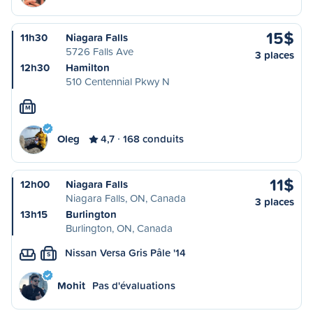
15$
11h30
Niagara Falls
5726 Falls Ave
3 places
12h30
Hamilton
510 Centennial Pkwy N
M
Oleg
4,7
168 conduits
11$
12h00
Niagara Falls
Niagara Falls, ON, Canada
3 places
13h15
Burlington
Burlington, ON, Canada
Nissan Versa Gris Pâle '14
S
Mohit
Pas d'évaluations