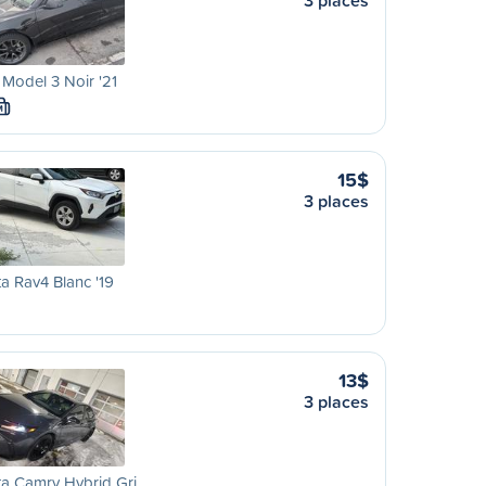
3 places
 Model 3 Noir '21
M
15$
3 places
a Rav4 Blanc '19
13$
3 places
ta Camry Hybrid Gri…