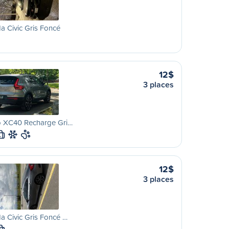
 Civic Gris Foncé
12$
3 places
o XC40 Recharge Gri…
L
12$
3 places
 Civic Gris Foncé …