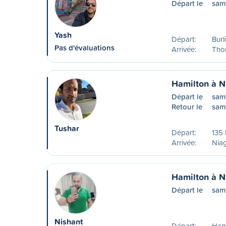
Départ le
sam
Yash
Départ:
Burl
Pas d'évaluations
Arrivée:
Tho
Hamilton à N
Départ le
sam
Retour le
sam
Tushar
Départ:
135 
Arrivée:
Niag
Hamilton à N
Départ le
sam
Nishant
Départ:
Ham