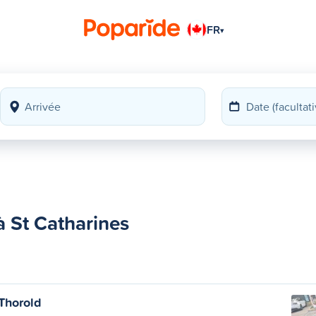
FR
▾
à St Catharines
 Thorold