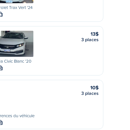
olet Trax Vert '24
L
13$
3 places
 Civic Blanc '20
M
10$
3 places
rences du véhicule
M