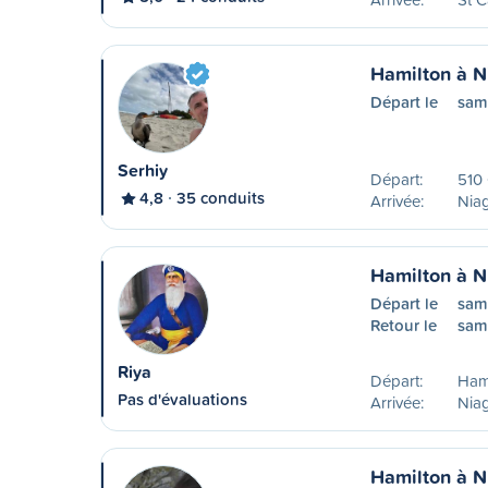
Hamilton à N
Départ le
sam
Serhiy
Départ:
510 
4,8
35 conduits
Arrivée:
Niag
Hamilton à N
Départ le
sam
Retour le
sam
Riya
Départ:
Ham
Pas d'évaluations
Arrivée:
Niag
Hamilton à N