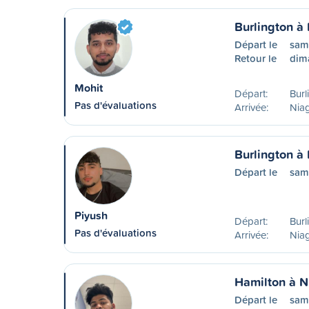
Burlington à 
Départ le
sam
Retour le
dim
Mohit
Départ:
Burl
Pas d'évaluations
Arrivée:
Niag
Burlington à 
Départ le
sam
Piyush
Départ:
Burl
Pas d'évaluations
Arrivée:
Niag
Hamilton à N
Départ le
sam