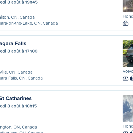
edi 8 août à 19h45
Honda
ilton, ON, Canada
gara-on-the-Lake, ON, Canada
M
agara Falls
edi 8 août à 17h00
Volv
ille, ON, Canada
ara Falls, ON, Canada
St Catharines
edi 8 août à 18h15
Honda
ington, ON, Canada
atharines, ON, Canada