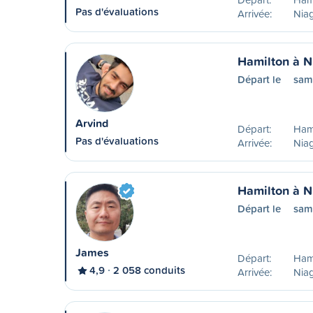
Pas d'évaluations
Arrivée:
Niag
Hamilton à N
Départ le
sam
Arvind
Départ:
Ham
Pas d'évaluations
Arrivée:
Niag
Hamilton à N
Départ le
sam
James
Départ:
Ham
4,9
2 058 conduits
Arrivée:
Niag