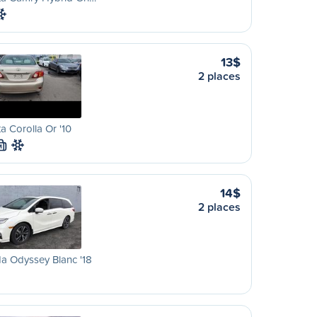
13$
2 places
a Corolla Or '10
M
14$
2 places
a Odyssey Blanc '18