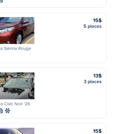
M
15$
5 places
ta Sienna Rouge
13$
3 places
 Civic Noir '26
M
15$