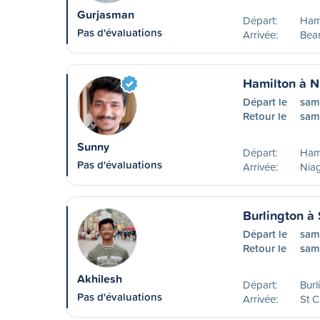
Gurjasman
Départ:
Ham
Pas d'évaluations
Arrivée:
Beam
Hamilton à N
Départ le
sam
Retour le
sam
Sunny
Départ:
Ham
Pas d'évaluations
Arrivée:
Niag
Burlington à 
Départ le
sam
Retour le
sam
Akhilesh
Départ:
Burl
Pas d'évaluations
Arrivée:
St C