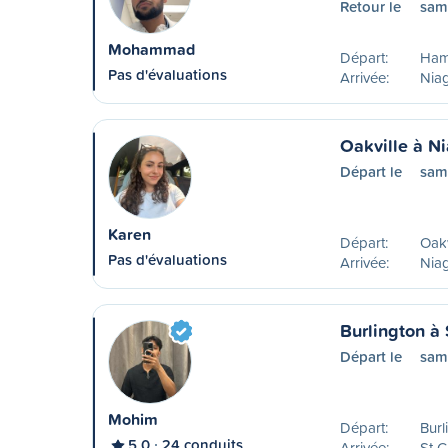
Retour le
sam
Mohammad
Départ:
Ham
Pas d'évaluations
Arrivée:
Nia
Oakville à Ni
Départ le
sam
Karen
Départ:
Oakv
Pas d'évaluations
Arrivée:
Niag
Burlington à 
Départ le
sam
Mohim
Départ:
Burl
5,0
24 conduits
Arrivée:
St C