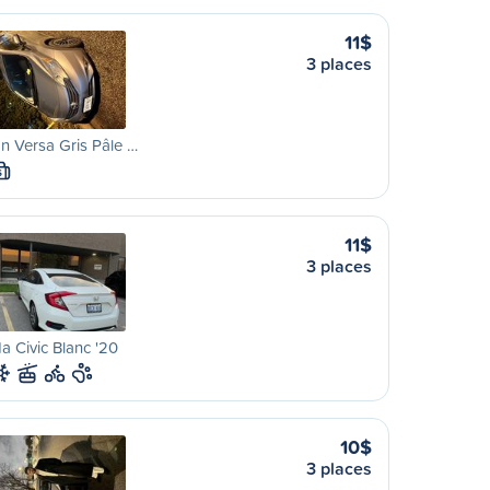
11$
3 places
n Versa Gris Pâle …
S
11$
3 places
 Civic Blanc '20
10$
3 places