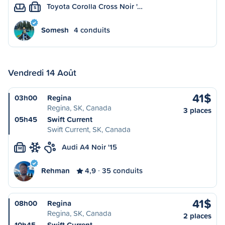
Toyota Corolla Cross Noir '…
S
Somesh
4 conduits
Vendredi 14 Août
41$
03h00
Regina
Regina, SK, Canada
3 places
05h45
Swift Current
Swift Current, SK, Canada
Audi A4 Noir '15
M
Rehman
4,9
35 conduits
41$
08h00
Regina
Regina, SK, Canada
2 places
10h45
Swift Current