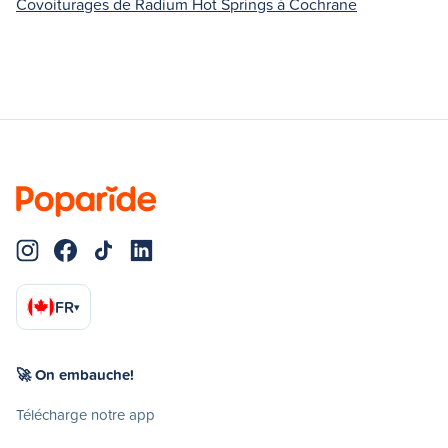
Covoiturages de Radium Hot Springs à Cochrane
FR
▾
🚀 On embauche!
Télécharge notre app