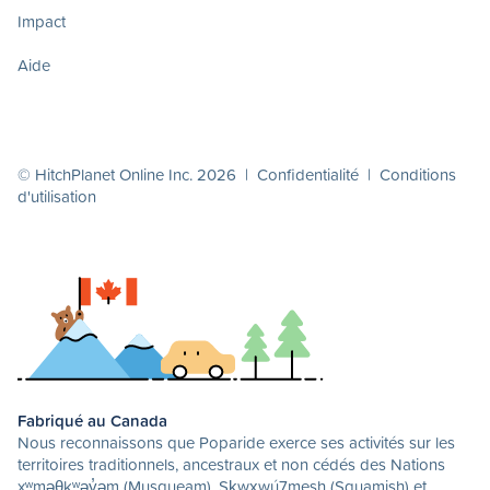
Impact
Aide
© HitchPlanet Online Inc. 2026 |
Confidentialité
|
Conditions
d'utilisation
Fabriqué au Canada
Nous reconnaissons que Poparide exerce ses activités sur les
territoires traditionnels, ancestraux et non cédés des Nations
xʷməθkʷəy̓əm (Musqueam), Sḵwx̱wú7mesh (Squamish) et