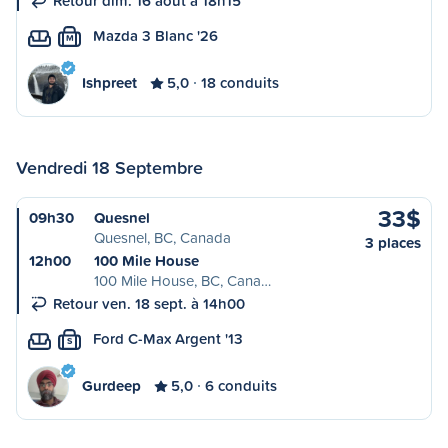
Retour dim. 16 août à 18h15
Mazda 3 Blanc '26
M
Ishpreet
5,0
18 conduits
Vendredi 18 Septembre
33$
09h30
Quesnel
Quesnel, BC, Canada
3 places
12h00
100 Mile House
100 Mile House, BC, Cana…
Retour ven. 18 sept. à 14h00
Ford C-Max Argent '13
S
Gurdeep
5,0
6 conduits