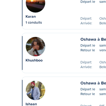
Départ le
sam
Karan
Départ:
Osh
1 conduits
Arrivée:
Bell
Oshawa à Bel
Départ le
sam
Retour le
vend
Khushboo
Départ:
Osh
Arrivée:
Bell
Oshawa à Bel
Départ le
sam
Retour le
sam
Ishaan
Départ:
915 