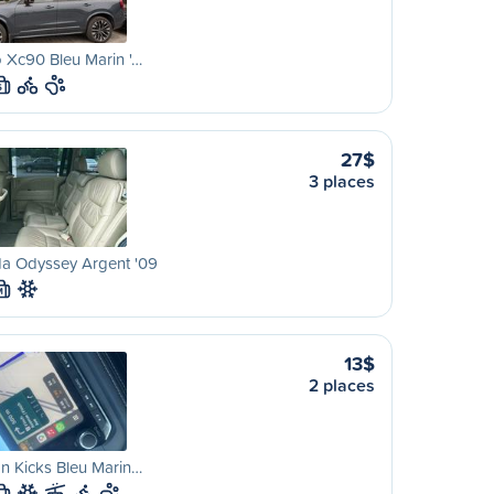
 Xc90 Bleu Marin '…
S
27$
3 places
a Odyssey Argent '09
M
13$
2 places
n Kicks Bleu Marin…