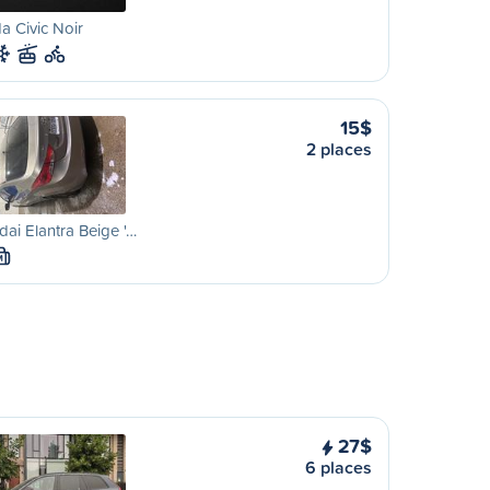
 Civic Noir
15$
2 places
ai Elantra Beige '…
M
27$
6 places