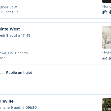
Honda
Bloor St W
 Dundas St E
L
inte West
edi 8 août à 17h15
Hyund
awa, ON, Canada
nton
oût.
Publie un trajet
leville
anche 9 août à 09h30