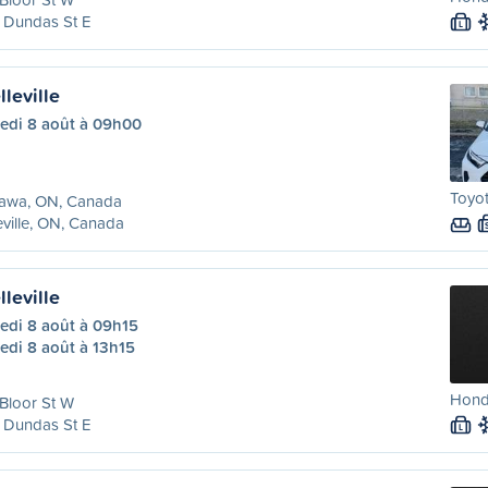
 Dundas St E
L
leville
edi 8 août à 09h00
Toyot
awa, ON, Canada
eville, ON, Canada
leville
edi 8 août à 09h15
edi 8 août à 13h15
Honda
Bloor St W
 Dundas St E
L