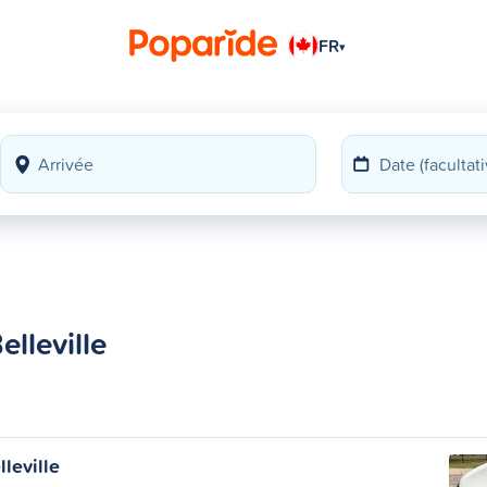
FR
▾
lleville
leville