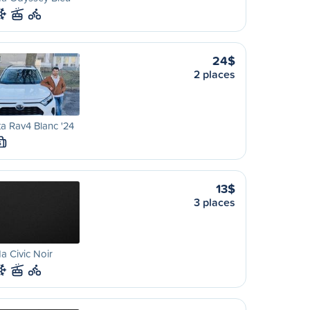
24$
2 places
a Rav4 Blanc '24
S
13$
3 places
 Civic Noir