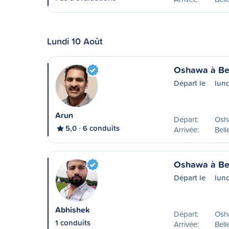
Lundi 10 Août
Oshawa à Bel
Départ le
lun
Arun
Départ:
Osh
5,0
6 conduits
Arrivée:
Bell
Oshawa à Bel
Départ le
lun
Abhishek
Départ:
Osh
1 conduits
Arrivée:
Bell