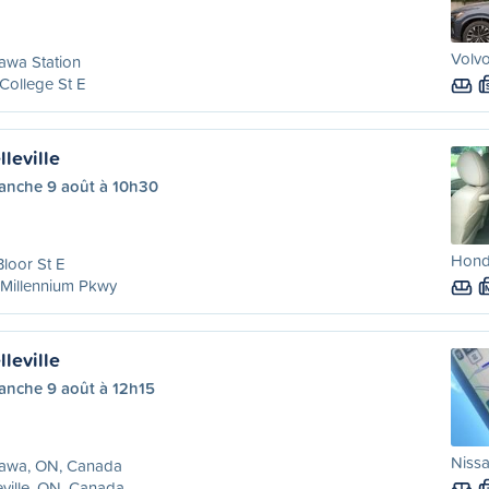
Volvo
awa Station
College St E
leville
anche 9 août à 10h30
Hond
Bloor St E
 Millennium Pkwy
leville
anche 9 août à 12h15
Nissa
awa, ON, Canada
eville, ON, Canada