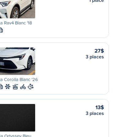
1 place
a Rav4 Blanc '18
S
27$
3 places
a Corolla Blanc '26
M
13$
3 places
a Odyssey Bleu