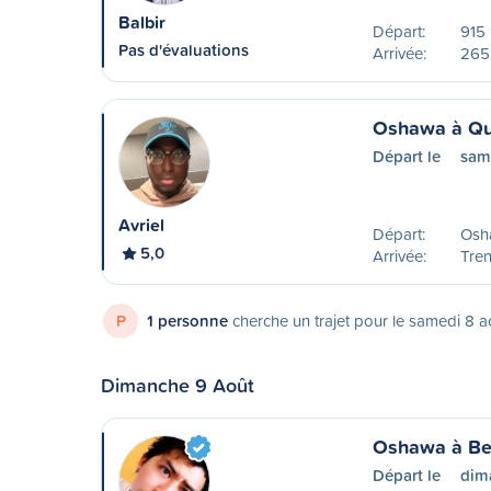
Balbir
Départ:
915 
Pas d'évaluations
Arrivée:
265
Oshawa à Qu
Départ le
sam
Avriel
Départ:
Osh
5,0
Arrivée:
Tre
P
1 personne
cherche un trajet pour le samedi 8 a
Dimanche 9 Août
Oshawa à Bel
Départ le
dim