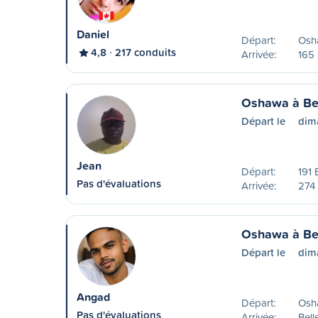
Daniel
Départ:
Osh
4,8
217 conduits
Arrivée:
165 
Oshawa à Bel
Départ le
dim
Jean
Départ:
191 
Pas d'évaluations
Arrivée:
274
Oshawa à Bel
Départ le
dim
Angad
Départ:
Osh
Pas d'évaluations
Arrivée:
Bell