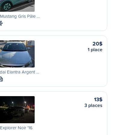
Mustang Gris Pâle …
20$
1 place
ai Elantra Argent …
M
13$
3 places
Explorer Noir '16