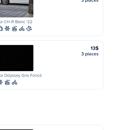
3 places
a CH-R Blanc '22
L
13$
3 places
a Odyssey Gris Foncé