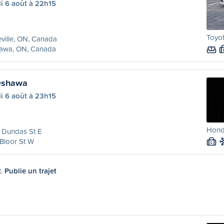
i 6 août à 22h15
Toyot
eville, ON, Canada
awa, ON, Canada
 Oshawa
i 6 août à 23h15
Hond
 Dundas St E
Bloor St W
L
t.
Publie un trajet