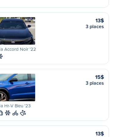
13$
3 places
a Accord Noir '22
15$
3 places
a Hr-V Bleu '23
L
13$