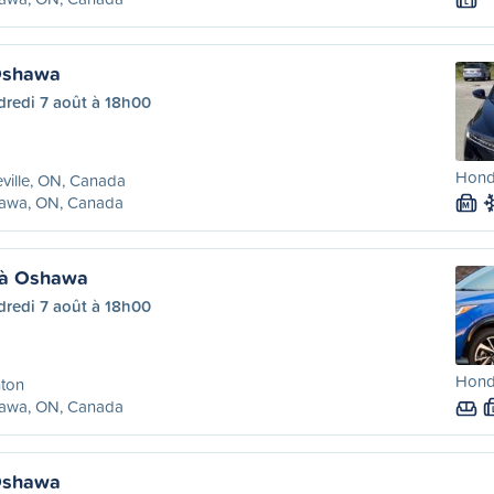
L
 Oshawa
dredi 7 août à 18h00
Hond
eville, ON, Canada
awa, ON, Canada
M
 à Oshawa
dredi 7 août à 18h00
Hond
nton
awa, ON, Canada
 Oshawa