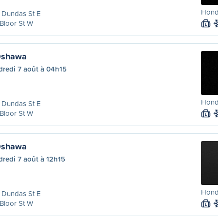
Hond
 Dundas St E
Bloor St W
L
 Oshawa
dredi 7 août à 04h15
Honda
 Dundas St E
Bloor St W
L
 Oshawa
redi 7 août à 12h15
Hond
 Dundas St E
Bloor St W
L