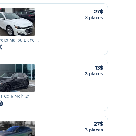
27$
3 places
olet Malibu Blanc …
13$
3 places
 Cx-5 Noir '21
M
27$
3 places