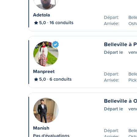
Adetola
Départ:
Bell
5,0
16 conduits
Arrivée:
Osha
Belleville à 
Départ le
ven
Manpreet
Départ:
Bell
5,0
6 conduits
Arrivée:
Pick
Belleville à
Départ le
ven
Manish
Départ:
Bell
Pas d'évaluations
Arrivée:
Osh