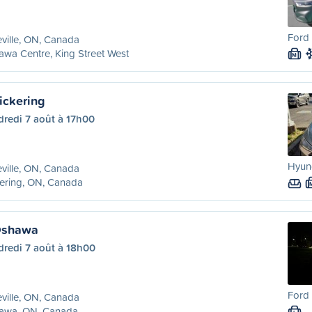
Ford 
eville, ON, Canada
wa Centre, King Street West
M
Pickering
dredi 7 août à 17h00
Hyund
eville, ON, Canada
ering, ON, Canada
 Oshawa
dredi 7 août à 18h00
Ford 
eville, ON, Canada
awa, ON, Canada