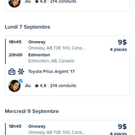
Jiu
4,8
214 conduits
Lundi 7 Septembre
9$
18h45
Onoway
Onoway, AB T0E 1V0, Cana…
4 places
20h00
Edmonton
Edmonton, AB, Canada
Toyota Prius Argent '17
M
Jiu
4,8
214 conduits
Mercredi 9 Septembre
9$
18h45
Onoway
Onoway, AB T0E 1V0, Cana…
4 places