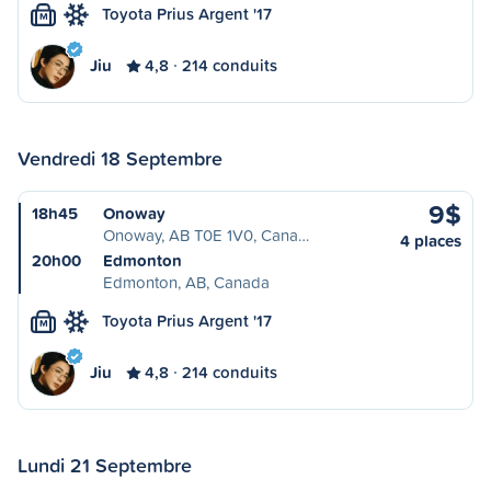
Toyota Prius Argent '17
M
Jiu
4,8
214 conduits
Vendredi 18 Septembre
9$
18h45
Onoway
Onoway, AB T0E 1V0, Cana…
4 places
20h00
Edmonton
Edmonton, AB, Canada
Toyota Prius Argent '17
M
Jiu
4,8
214 conduits
Lundi 21 Septembre