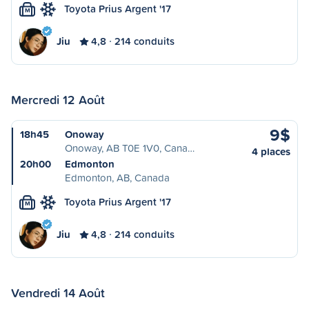
Toyota Prius Argent '17
M
Jiu
4,8
214 conduits
Mercredi 12 Août
9$
18h45
Onoway
Onoway, AB T0E 1V0, Cana…
4 places
20h00
Edmonton
Edmonton, AB, Canada
Toyota Prius Argent '17
M
Jiu
4,8
214 conduits
Vendredi 14 Août