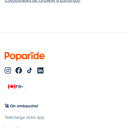
FR
▾
🚀 On embauche!
Télécharge notre app