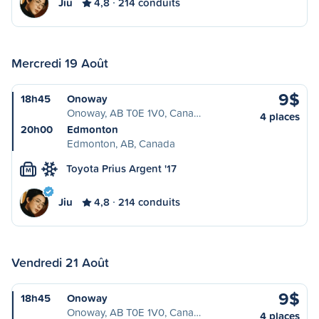
Jiu
4,8
214 conduits
Mercredi 19 Août
9$
18h45
Onoway
Onoway, AB T0E 1V0, Cana…
4 places
20h00
Edmonton
Edmonton, AB, Canada
Toyota Prius Argent '17
M
Jiu
4,8
214 conduits
Vendredi 21 Août
9$
18h45
Onoway
Onoway, AB T0E 1V0, Cana…
4 places