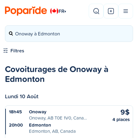
FR
▾
Onoway à Edmonton
Filtres
Covoiturages de Onoway à
Edmonton
Lundi 10 Août
9$
18h45
Onoway
Onoway, AB T0E 1V0, Cana…
4 places
20h00
Edmonton
Edmonton, AB, Canada