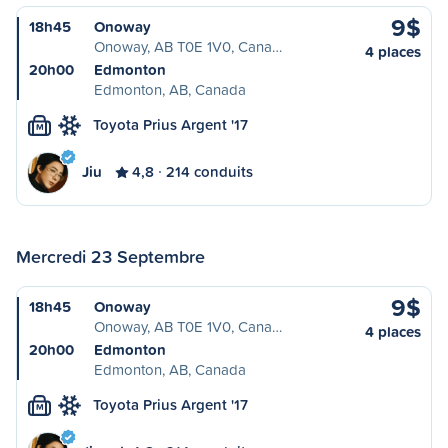
9$
18h45
Onoway
Onoway, AB T0E 1V0, Cana…
4 places
20h00
Edmonton
Edmonton, AB, Canada
Toyota Prius Argent '17
M
Jiu
4,8
214 conduits
Mercredi 23 Septembre
9$
18h45
Onoway
Onoway, AB T0E 1V0, Cana…
4 places
20h00
Edmonton
Edmonton, AB, Canada
Toyota Prius Argent '17
M