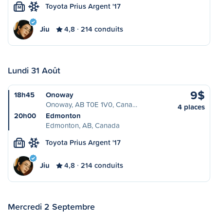
Toyota Prius Argent '17
M
Jiu
4,8
214 conduits
Lundi 31 Août
9$
18h45
Onoway
Onoway, AB T0E 1V0, Cana…
4 places
20h00
Edmonton
Edmonton, AB, Canada
Toyota Prius Argent '17
M
Jiu
4,8
214 conduits
Mercredi 2 Septembre