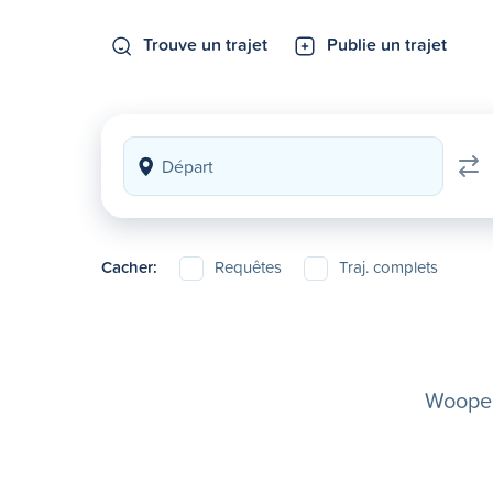
Trouve un trajet
Publie un trajet
Cacher:
Requêtes
Traj. complets
Woopela