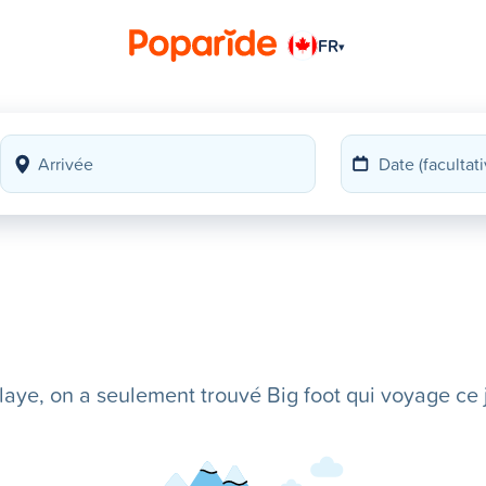
FR
▾
ye, on a seulement trouvé Big foot qui voyage ce j