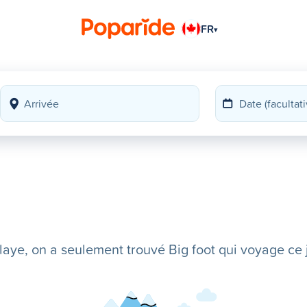
FR
▾
ye, on a seulement trouvé Big foot qui voyage ce j