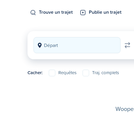
Trouve un trajet
Publie un trajet
Cacher:
Requêtes
Traj. complets
Woopela