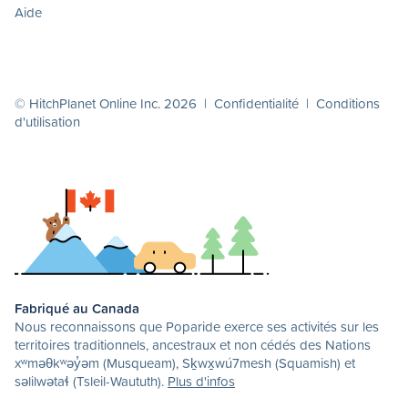
Aide
© HitchPlanet Online Inc. 2026 |
Confidentialité
|
Conditions
d'utilisation
Fabriqué au Canada
Nous reconnaissons que Poparide exerce ses activités sur les
territoires traditionnels, ancestraux et non cédés des Nations
xʷməθkʷəy̓əm (Musqueam), Sḵwx̱wú7mesh (Squamish) et
səlilwətaɬ (Tsleil-Waututh).
Plus d'infos