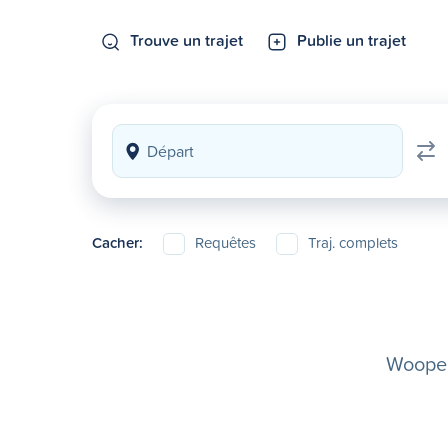
Trouve un trajet
Publie un trajet
Cacher:
Requêtes
Traj. complets
Woopela