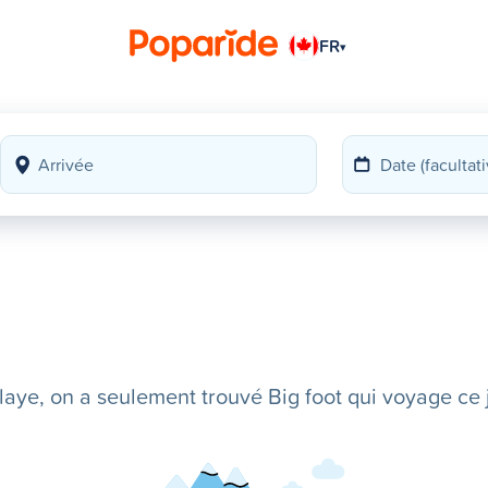
FR
▾
ye, on a seulement trouvé Big foot qui voyage ce j