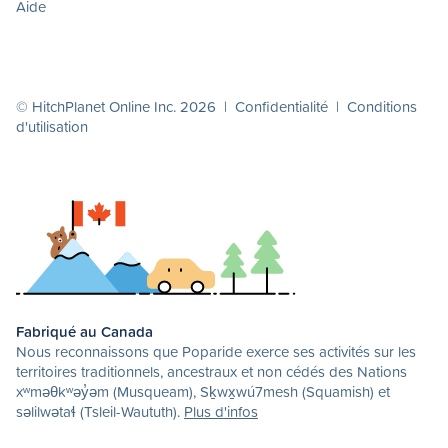
Aide
© HitchPlanet Online Inc. 2026 |
Confidentialité
|
Conditions
d'utilisation
Fabriqué au Canada
Nous reconnaissons que Poparide exerce ses activités sur les
territoires traditionnels, ancestraux et non cédés des Nations
xʷməθkʷəy̓əm (Musqueam), Sḵwx̱wú7mesh (Squamish) et
səlilwətaɬ (Tsleil-Waututh).
Plus d'infos