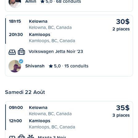
Amin
5,0
68 conduits
30$
18h15
Kelowna
Kelowna, BC, Canada
2 places
20h30
Kamloops
Kamloops, BC, Canada
Volkswagen Jetta Noir '23
M
Shivansh
5,0
15 conduits
Samedi 22 Août
35$
09h00
Kelowna
Kelowna, BC, Canada
3 places
12h00
Kamloops
Kamloops, BC, Canada
Mazda 3 Noir