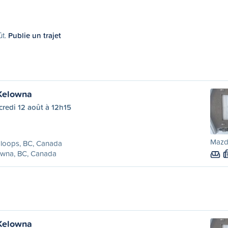
ût.
Publie un trajet
Kelowna
redi 12 août à 12h15
Mazd
loops, BC, Canada
owna, BC, Canada
Kelowna