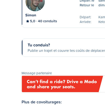
Départ le
sam
Retour le
dim
Simon
Départ:
Kam
5,0
40 conduits
Arrivée:
Kel
Tu conduis?
Publie un trajet et couvre tes coûts de déplac
Message partenaire
Plus de covoiturages: