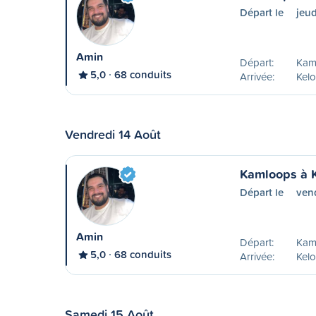
Départ le
jeud
Amin
Départ:
Kam
5,0
68 conduits
Arrivée:
Kel
Vendredi 14 Août
Kamloops à 
Départ le
vend
Amin
Départ:
Kam
5,0
68 conduits
Arrivée:
Kel
Samedi 15 Août