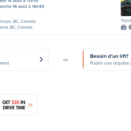
edi 15 août à 13h15
anche 16 août à 16h45
Toyot
loops, BC, Canada
owna, BC, Canada
M
Besoin d'un lift?
ou
ement
Publie une requête p