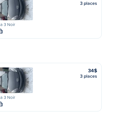
3 places
a 3 Noir
S
34$
3 places
a 3 Noir
S