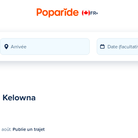
FR
▾
à Kelowna
9 août.
Publie un trajet