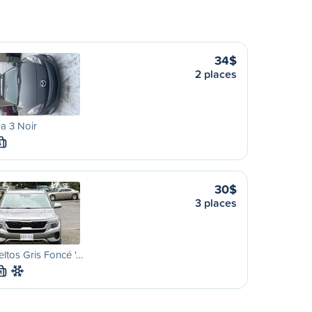
34$
2 places
a 3 Noir
S
30$
3 places
eltos Gris Foncé '…
M