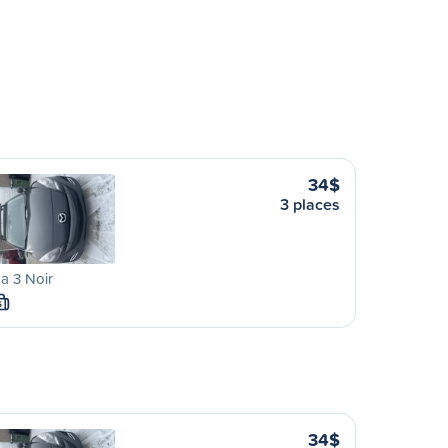
34$
3 places
a 3 Noir
S
34$