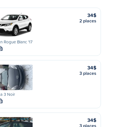
34$
2 places
n Rogue Blanc '17
M
34$
3 places
a 3 Noir
S
34$
3 places