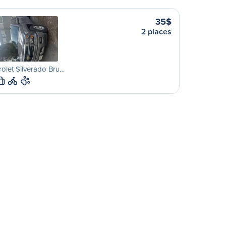
35$
2 places
olet Silverado Bru…
L