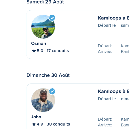
Samedi 29 Août
Kamloops à 
Départ le
sam
Osman
Départ:
Kam
5,0
17 conduits
Arrivée:
Banf
Dimanche 30 Août
Kamloops à 
Départ le
dim
John
Départ:
Kam
4,9
38 conduits
Arrivée:
Banf