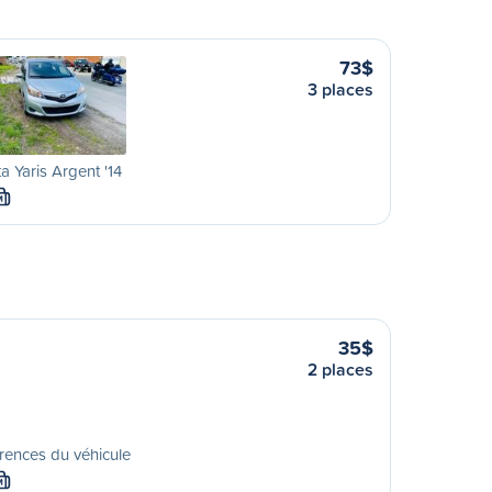
73$
3 places
a Yaris Argent '14
M
35$
2 places
rences du véhicule
M