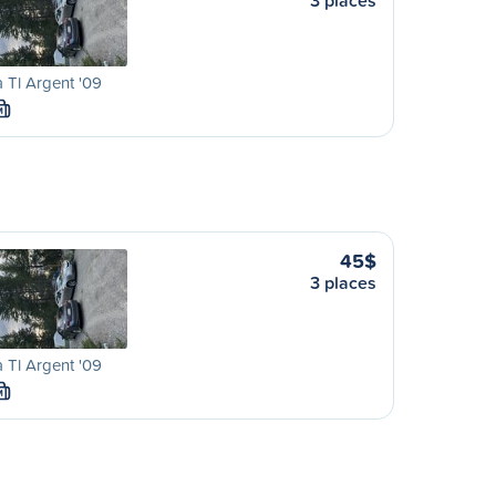
3 places
 Tl Argent '09
M
45$
3 places
 Tl Argent '09
M