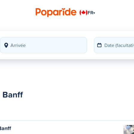
FR
▾
 Banff
Banff