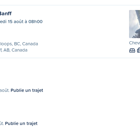
Banff
edi 15 août à 08h00
Chevr
loops, BC, Canada
f, AB, Canada
 août.
Publie un trajet
ût.
Publie un trajet