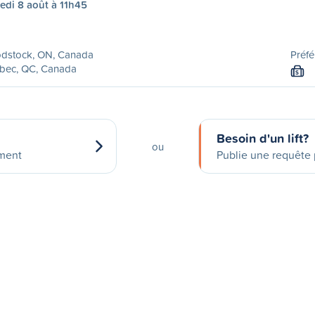
edi 8 août à 11h45
dstock, ON, Canada
Préfé
bec, QC, Canada
S
Besoin d'un lift?
ou
ement
Publie une requête p