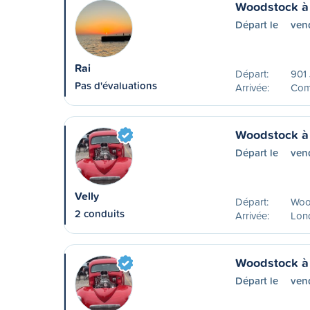
Woodstock à
Départ le
ven
Rai
Départ:
901 
Pas d'évaluations
Arrivée:
Com
Woodstock à
Départ le
vend
Velly
Départ:
Woo
2 conduits
Arrivée:
Lon
Woodstock à
Départ le
vend