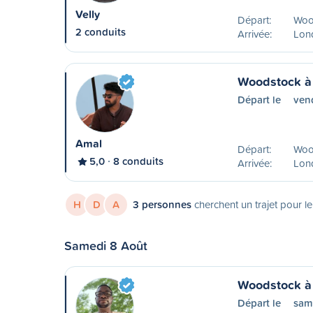
Velly
Départ:
Woo
2 conduits
Arrivée:
Lon
Woodstock à
Départ le
ven
Amal
Départ:
Woo
5,0
8 conduits
Arrivée:
Lon
H
D
A
3 personnes
cherchent un trajet pour l
Samedi 8 Août
Woodstock à
Départ le
sam