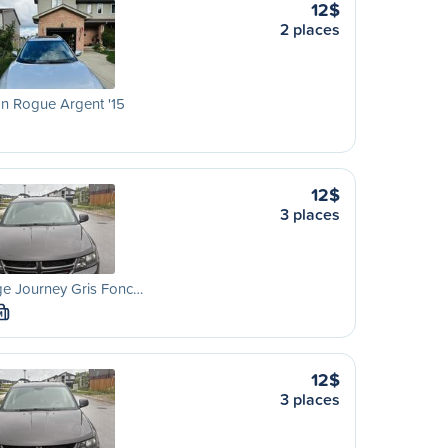
12$
2 places
n Rogue Argent '15
12$
3 places
e Journey Gris Fonc…
M
12$
3 places