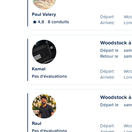
Paul Valery
Départ:
Woo
4,8
8 conduits
Arrivée:
Lon
Woodstock à
Départ le
sam
Retour le
sam
Kamal
Départ:
Woo
Pas d'évaluations
Arrivée:
Lon
Woodstock à
Départ le
sam
Raul
Départ:
Woo
Pas d'évaluations
Arrivée:
Lon