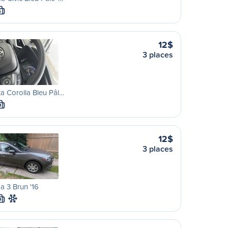
S
12$
3 places
a Corolla Bleu Pâl…
M
12$
3 places
 3 Brun '16
M