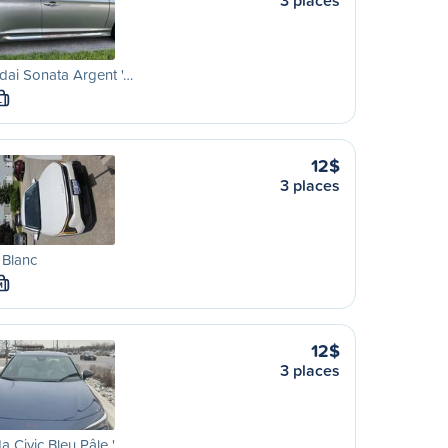
3 places
ai Sonata Argent '…
L
12$
3 places
 Blanc
M
12$
3 places
 Civic Bleu Pâle '…