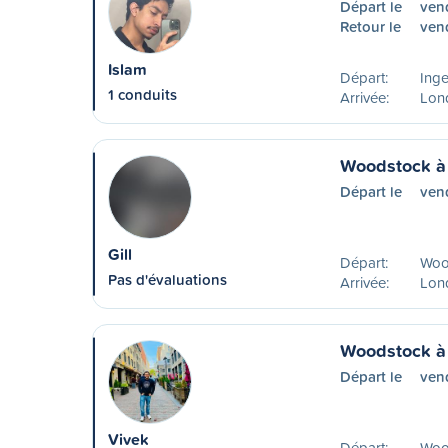
Départ le
ven
Retour le
vend
Islam
Départ:
Inge
1 conduits
Arrivée:
Lon
Woodstock à
Départ le
ven
Gill
Départ:
Woo
Pas d'évaluations
Arrivée:
Lon
Woodstock à
Départ le
ven
Vivek
Départ:
Woo