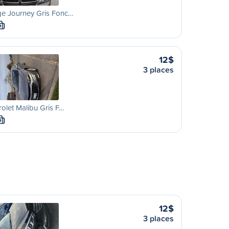
e Journey Gris Fonc…
M
12$
3 places
olet Malibu Gris F…
M
12$
3 places