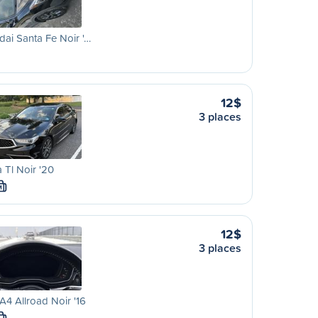
ai Santa Fe Noir '…
12$
3 places
 Tl Noir '20
M
12$
3 places
A4 Allroad Noir '16