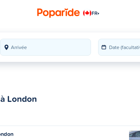
FR
▾
 à London
London