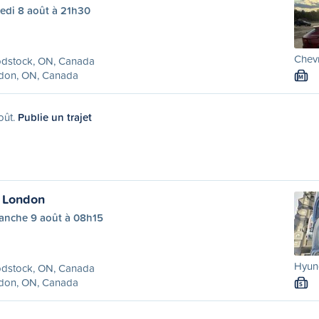
edi 8 août à 21h30
Chevr
dstock, ON, Canada
don, ON, Canada
M
oût.
Publie un trajet
 London
anche 9 août à 08h15
Hyund
dstock, ON, Canada
don, ON, Canada
S