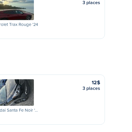
3 places
olet Trax Rouge '24
12$
3 places
ai Santa Fe Noir '…