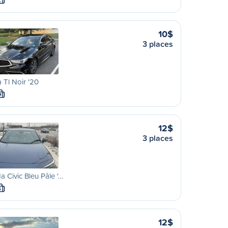
L
10$
3 places
 Tl Noir '20
M
12$
3 places
 Civic Bleu Pâle '…
S
12$