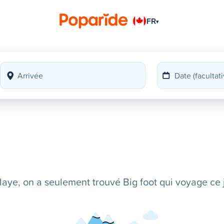
FR
▾
ye, on a seulement trouvé Big foot qui voyage ce j