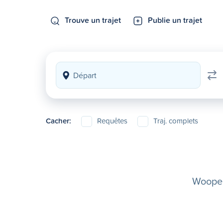
Trouve un trajet
Publie un trajet
Cacher:
Requêtes
Traj. complets
Woopela