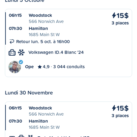
15$
06h15
Woodstock
566 Norwich Ave
3 places
07h30
Hamilton
1685 Main St W
Retour lun. 5 oct. à 16h00
Volkswagen ID.4 Blanc '24
L
Ope
4,9
3 044 conduits
Lundi 30 Novembre
15$
06h15
Woodstock
566 Norwich Ave
3 places
07h30
Hamilton
1685 Main St W