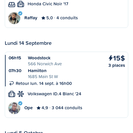
Honda Civic Noir '17
M
Raffay
5,0
4 conduits
Lundi 14 Septembre
15$
06h15
Woodstock
566 Norwich Ave
3 places
07h30
Hamilton
1685 Main St W
Retour lun. 14 sept. à 16h00
Volkswagen ID.4 Blanc '24
L
Ope
4,9
3 044 conduits
Lundi 5 Octobre