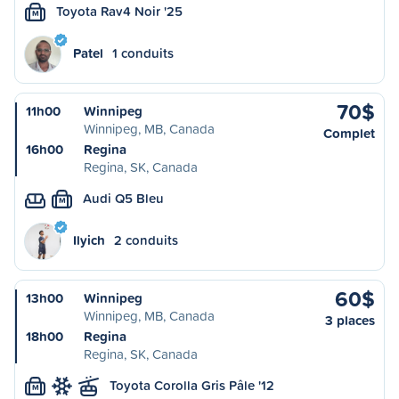
Toyota Rav4 Noir '25
M
Patel
1 conduits
70$
11h00
Winnipeg
Winnipeg, MB, Canada
Complet
16h00
Regina
Regina, SK, Canada
Audi Q5 Bleu
M
Ilyich
2 conduits
60$
13h00
Winnipeg
Winnipeg, MB, Canada
3 places
18h00
Regina
Regina, SK, Canada
Toyota Corolla Gris Pâle '12
M