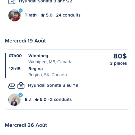
Hyundai Sonata Blanc '22
M
Tirath
5,0
24 conduits
Mercredi 19 Août
80$
07h00
Winnipeg
Winnipeg, MB, Canada
3 places
12h15
Regina
Regina, SK, Canada
Hyundai Sonata Bleu '19
M
E.J
5,0
2 conduits
Mercredi 26 Août