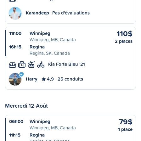
Karandeep
Pas d'évaluations
110$
11h00
Winnipeg
Winnipeg, MB, Canada
2 places
16h15
Regina
Regina, SK, Canada
Kia Forte Bleu '21
L
Harry
4,9
25 conduits
Mercredi 12 Août
79$
06h00
Winnipeg
Winnipeg, MB, Canada
1 place
11h15
Regina