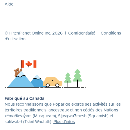
Aide
© HitchPlanet Online Inc. 2026 |
Confidentialité
|
Conditions
d'utilisation
Fabriqué au Canada
Nous reconnaissons que Poparide exerce ses activités sur les
territoires traditionnels, ancestraux et non cédés des Nations
xʷməθkʷəy̓əm (Musqueam), Sḵwx̱wú7mesh (Squamish) et
səlilwətaɬ (Tsleil-Waututh).
Plus d'infos