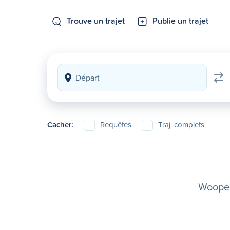
Trouve un trajet
Publie un trajet
Cacher:
Requêtes
Traj. complets
Woopela