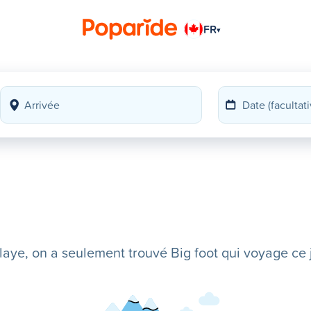
FR
▾
ye, on a seulement trouvé Big foot qui voyage ce j