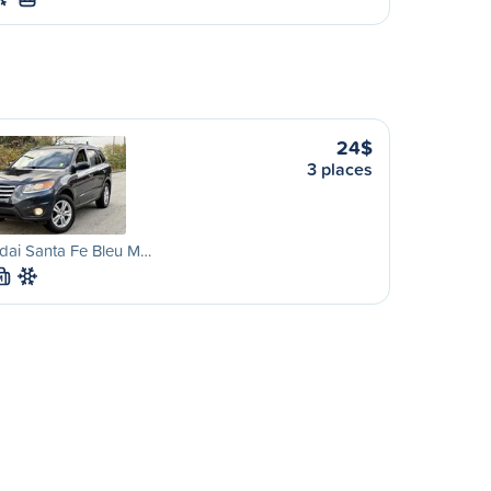
24$
3 places
dai Santa Fe Bleu M…
M