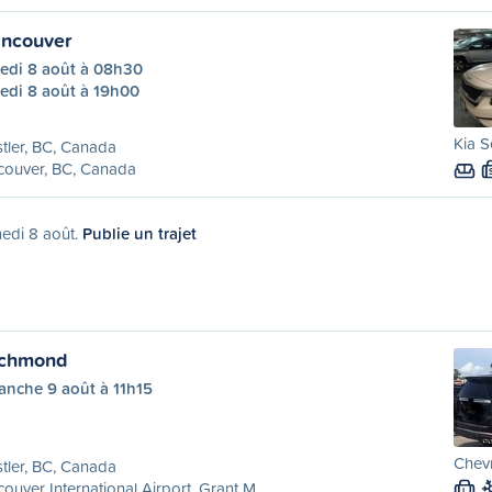
ancouver
edi 8 août à 08h30
edi 8 août à 19h00
Kia S
tler, BC, Canada
couver, BC, Canada
medi 8 août.
Publie un trajet
ichmond
anche 9 août à 11h15
Chev
tler, BC, Canada
ouver International Airport, Grant M...
L