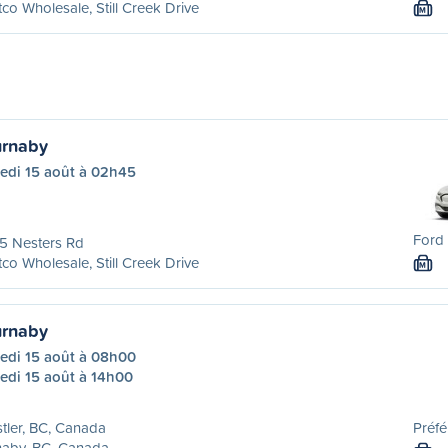
co Wholesale, Still Creek Drive
M
urnaby
edi 15 août à 02h45
Ford 
5 Nesters Rd
co Wholesale, Still Creek Drive
M
urnaby
edi 15 août à 08h00
edi 15 août à 14h00
tler, BC, Canada
Préfé
naby, BC, Canada