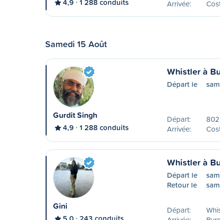
4,9
1 288 conduits
Arrivée:
Cost
Samedi 15 Août
Whistler à B
Départ le
sam
Gurdit Singh
Départ:
802
4,9
1 288 conduits
Arrivée:
Cost
Whistler à B
Départ le
sam
Retour le
sam
Gini
Départ:
Whis
5,0
243 conduits
Arrivée:
Bur