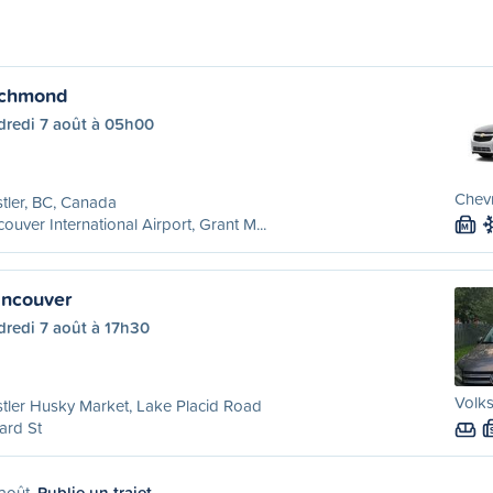
ichmond
dredi 7 août à 05h00
Chevr
tler, BC, Canada
ouver International Airport, Grant M...
M
ancouver
dredi 7 août à 17h30
Volk
tler Husky Market, Lake Placid Road
ard St
 août.
Publie un trajet