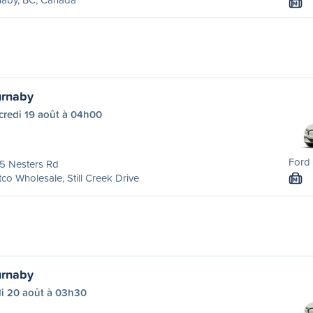
M
urnaby
credi 19 août à 04h00
Ford 
5 Nesters Rd
co Wholesale, Still Creek Drive
M
urnaby
di 20 août à 03h30