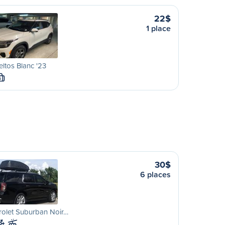
22$
1 place
eltos Blanc '23
S
30$
6 places
rolet Suburban Noir…