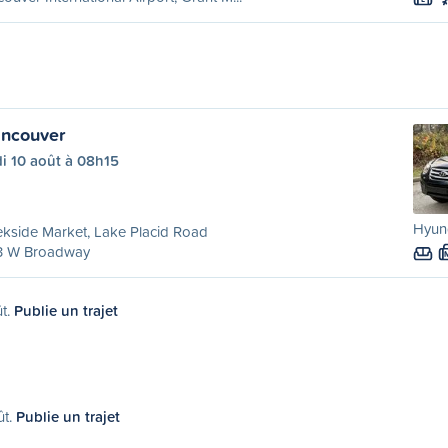
ancouver
i 10 août à 08h15
Hyun
kside Market, Lake Placid Road
3 W Broadway
ût.
Publie un trajet
ût.
Publie un trajet