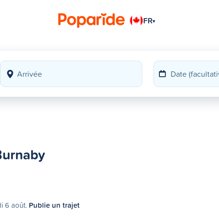
FR
▾
Burnaby
di 6 août.
Publie un trajet