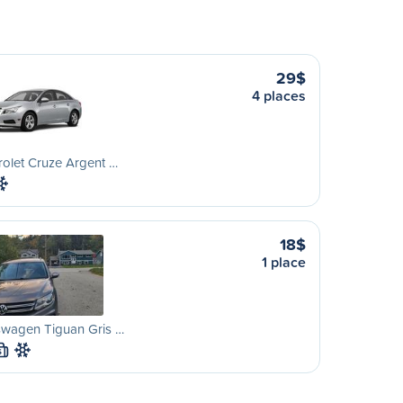
29$
4 places
olet Cruze Argent …
18$
1 place
swagen Tiguan Gris …
S