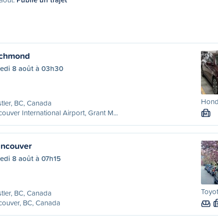
ichmond
edi 8 août à 03h30
Hond
tler, BC, Canada
ouver International Airport, Grant M...
M
ancouver
edi 8 août à 07h15
Toyot
tler, BC, Canada
couver, BC, Canada