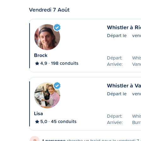
Vendredi 7 Août
Whistler à R
Départ le
ven
Brock
Départ:
Whis
4,9
198 conduits
Arrivée:
Vanc
Whistler à V
Départ le
ven
Lisa
Départ:
Whis
5,0
45 conduits
Arrivée:
Burr
R
1 personne
cherche un trajet pour le vendredi 7