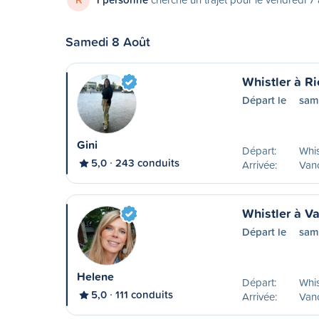
Samedi 8 Août
Whistler à R
Départ le
sam
Gini
Départ:
Whis
5,0
243 conduits
Arrivée:
Vanc
Whistler à V
Départ le
sam
Helene
Départ:
Whis
5,0
111 conduits
Arrivée:
Van