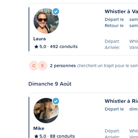
Whistler à V
Départ le
sam
Retour le
sam
Laura
Départ:
Whis
5,0
492 conduits
Arrivée:
Van
C
E
2 personnes
cherchent un trajet pour le sa
Dimanche 9 Août
Whistler à R
Départ le
dim
Mike
Départ:
Whis
5,0
88 conduits
Arrivée:
Vanc