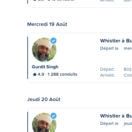
Mercredi 19 Août
Whistler à B
Départ le
mer
Gurdit Singh
Départ:
802
4,9
1 288 conduits
Arrivée:
Cost
Jeudi 20 Août
Whistler à B
Départ le
jeu