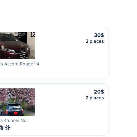
30$
2 places
a Accord Rouge '14
20$
2 places
a 4runner Noir
S