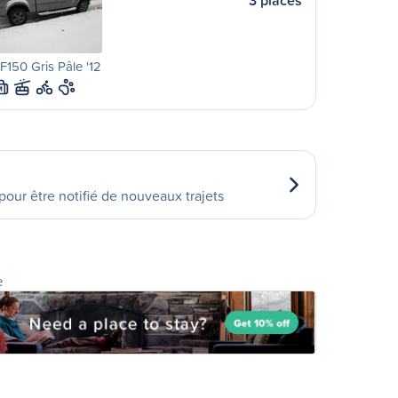
3 places
F150 Gris Pâle '12
M
our être notifié de nouveaux trajets
e