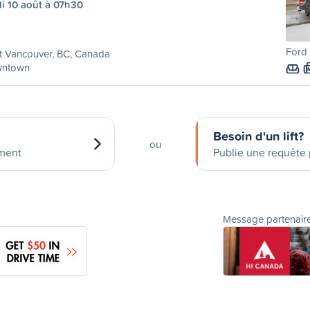
i 10 août à 07h30
Ford 
t Vancouver, BC, Canada
ntown
Besoin d'un lift?
ou
ement
Publie une requête p
Message partenair