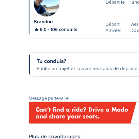
Départ le
lund
Brandon
Départ:
Wes
5,0
106 conduits
Arrivée:
Dow
Tu conduis?
Publie un trajet et couvre tes coûts de déplac
Message partenaire
Plus de covoiturages: