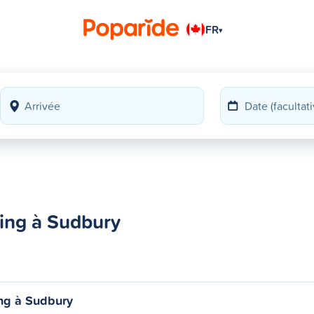
FR
▾
sing à Sudbury
ng à Sudbury