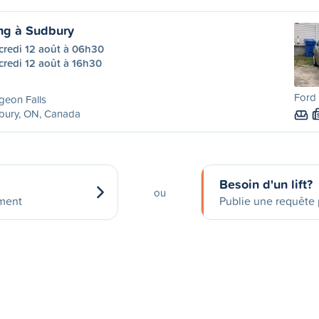
ng à Sudbury
credi 12 août à 06h30
credi 12 août à 16h30
Ford 
geon Falls
bury, ON, Canada
Besoin d'un lift?
ou
ement
Publie une requête p