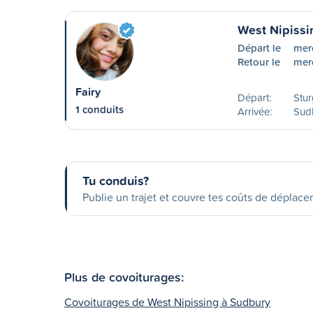
West Nipissi
Départ le
mer
Retour le
mer
Fairy
Départ:
Stur
1 conduits
Arrivée:
Sud
Tu conduis?
Publie un trajet et couvre tes coûts de déplac
Plus de covoiturages:
Covoiturages de West Nipissing à Sudbury