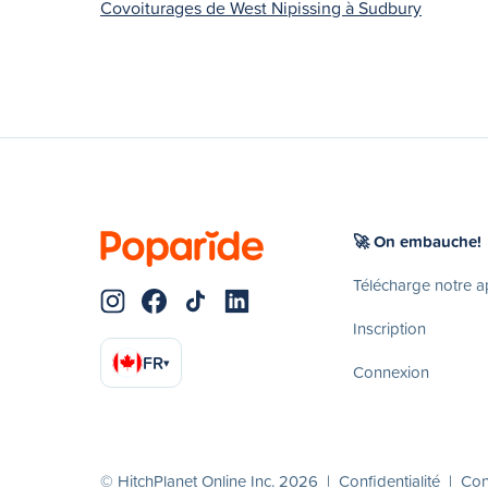
Covoiturages de West Nipissing à Sudbury
🚀 On embauche!
Télécharge notre 
Inscription
FR
▾
Connexion
© HitchPlanet Online Inc. 2026 |
Confidentialité
|
Cond