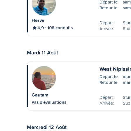
Départ le
sam
Retour le
sam
Herve
Départ:
Stur
4,9
108 conduits
Arrivée:
Sud
Mardi 11 Août
West Nipissi
Départ le
mar
Retour le
mard
Gautam
Départ:
Stur
Pas d'évaluations
Arrivée:
Sud
Mercredi 12 Août