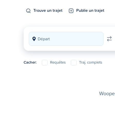
Trouve un trajet
Publie un trajet
Cacher:
Requêtes
Traj. complets
Woopela