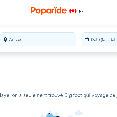
FR
▾
ye, on a seulement trouvé Big foot qui voyage ce j