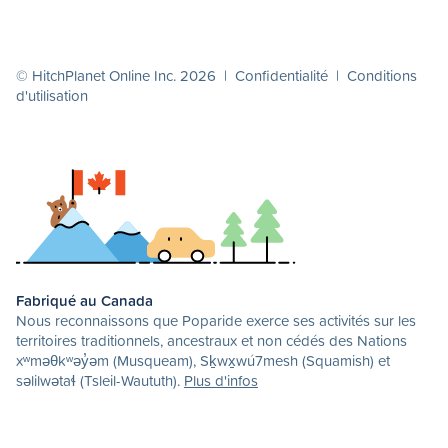
© HitchPlanet Online Inc. 2026 |
Confidentialité
|
Conditions
d'utilisation
Fabriqué au Canada
Nous reconnaissons que Poparide exerce ses activités sur les
territoires traditionnels, ancestraux et non cédés des Nations
xʷməθkʷəy̓əm (Musqueam), Sḵwx̱wú7mesh (Squamish) et
səlilwətaɬ (Tsleil-Waututh).
Plus d'infos