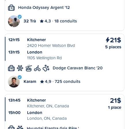
Honda Odyssey Argent '12
S
32 Trà
4,3
18 conduits
21$
12h15
Kitchener
2420 Homer Watson Blvd
5 places
13h15
London
1105 Wellington Rd
Dodge Caravan Blanc '20
M
Karam
4,9
725 conduits
21$
13h45
Kitchener
Kitchener, ON, Canada
1 place
15h00
London
London, ON, Canada
Hyundai Elantra Gris Pâle '…
S