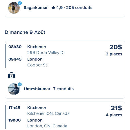
Sagarkumar
4,9
205 conduits
Dimanche 9 Août
20$
08h30
Kitchener
299 Doon Valley Dr
3 places
09h45
London
Cooper St
S
Umeshkumar
7 conduits
21$
17h45
Kitchener
Kitchener, ON, Canada
4 places
19h00
London
London, ON, Canada