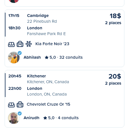
18$
17h15
Cambridge
22 Pinebush Rd
2 places
18h30
London
Fanshawe Park Rd E
Kia Forte Noir '23
M
Abhilash
5,0
32 conduits
20$
20h45
Kitchener
Kitchener, ON, Canada
2 places
22h00
London
London, ON, Canada
Chevrolet Cruze Or '15
M
Anirudh
5,0
4 conduits