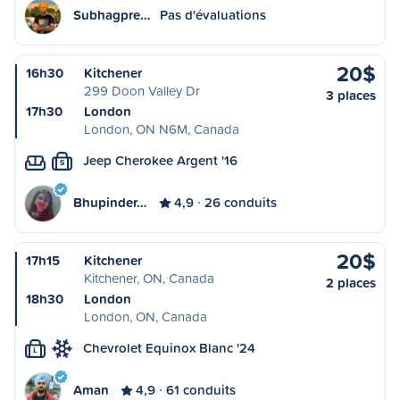
Subhagpre…
Pas d'évaluations
20$
16h30
Kitchener
299 Doon Valley Dr
3 places
17h30
London
London, ON N6M, Canada
Jeep Cherokee Argent '16
S
Bhupinder…
4,9
26 conduits
20$
17h15
Kitchener
Kitchener, ON, Canada
2 places
18h30
London
London, ON, Canada
Chevrolet Equinox Blanc '24
L
Aman
4,9
61 conduits