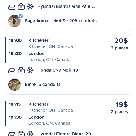
Hyundai Elantra Gris Pâle '…
S
Sagarkumar
4,9
205 conduits
20$
18h00
Kitchener
Kitchener, ON, Canada
3 places
19h30
London
London, ON, Canada
Honda Cr-V Noir '18
M
Emre
5 conduits
19$
18h15
Kitchener
Kitchener, ON, Canada
2 places
19h30
London
London, ON, Canada
Hyundai Elantra Blanc '20
M