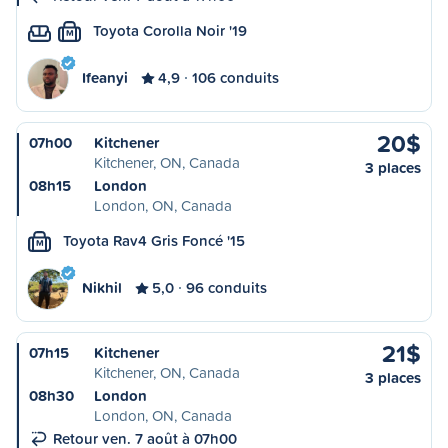
Toyota Corolla Noir '19
M
Ifeanyi
4,9
106 conduits
20$
07h00
Kitchener
Kitchener, ON, Canada
3 places
08h15
London
London, ON, Canada
Toyota Rav4 Gris Foncé '15
M
Nikhil
5,0
96 conduits
21$
07h15
Kitchener
Kitchener, ON, Canada
3 places
08h30
London
London, ON, Canada
Retour ven. 7 août à 07h00