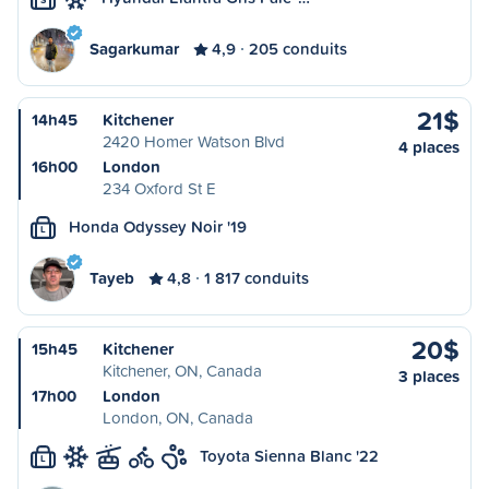
Sagarkumar
4,9
205 conduits
21$
14h45
Kitchener
2420 Homer Watson Blvd
4 places
16h00
London
234 Oxford St E
Honda Odyssey Noir '19
L
Tayeb
4,8
1 817 conduits
20$
15h45
Kitchener
Kitchener, ON, Canada
3 places
17h00
London
London, ON, Canada
Toyota Sienna Blanc '22
L