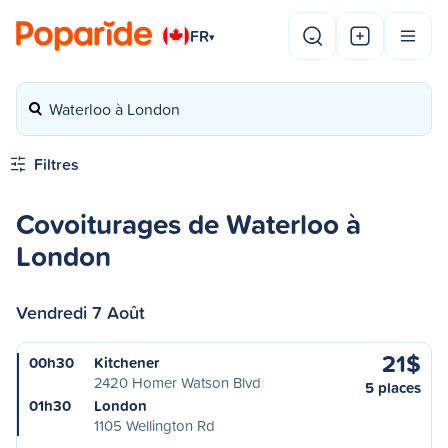
FR
▾
Waterloo à London
Filtres
Covoiturages de Waterloo à
London
Vendredi 7 Août
21$
00h30
Kitchener
2420 Homer Watson Blvd
5 places
01h30
London
1105 Wellington Rd