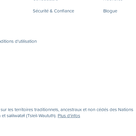
Sécurité & Confiance
Blogue
itions d'utilisation
r les territoires traditionnels, ancestraux et non cédés des Nations
səlilwətaɬ (Tsleil-Waututh).
Plus d'infos