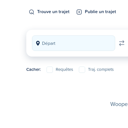
Trouve un trajet
Publie un trajet
Cacher:
Requêtes
Traj. complets
Woopela