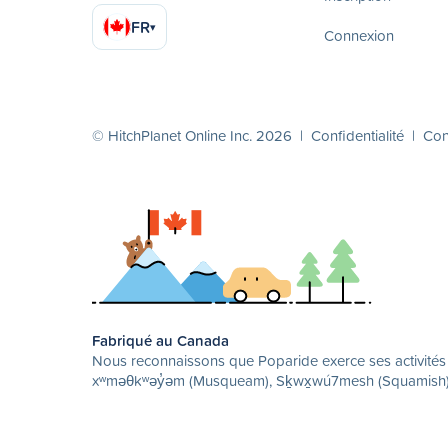
FR
▾
Connexion
© HitchPlanet Online Inc. 2026 |
Confidentialité
|
Cond
Fabriqué au Canada
Nous reconnaissons que Poparide exerce ses activités su
xʷməθkʷəy̓əm (Musqueam), Sḵwx̱wú7mesh (Squamish) et 