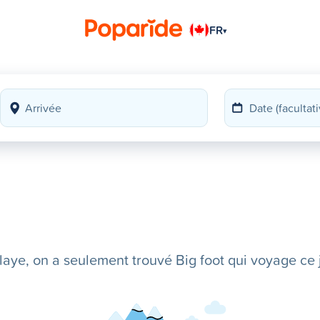
FR
▾
ye, on a seulement trouvé Big foot qui voyage ce j