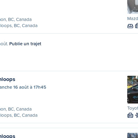
Mazd
non, BC, Canada
loops, BC, Canada
août.
Publie un trajet
mloops
anche 16 août à 17h45
Toyot
non, BC, Canada
loops, BC, Canada
M
mloops