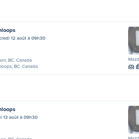
mloops
credi 12 août à 09h30
Mazd
non, BC, Canada
loops, BC, Canada
mloops
i 13 août à 09h30
Mazd