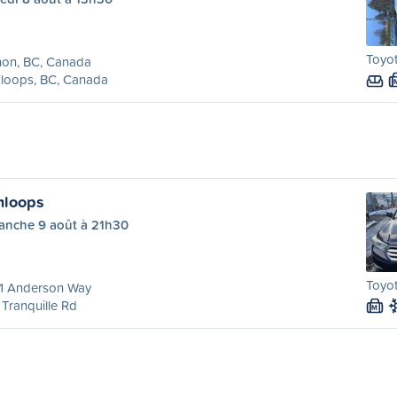
Toyot
non, BC, Canada
loops, BC, Canada
mloops
anche 9 août à 21h30
Toyot
1 Anderson Way
Tranquille Rd
M