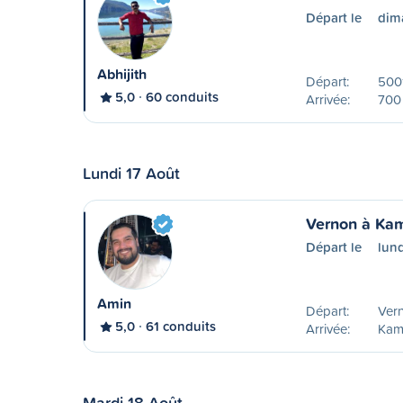
Départ le
dim
Abhijith
Départ:
500
5,0
60 conduits
Arrivée:
700 
Lundi 17 Août
Vernon à Ka
Départ le
lund
Amin
Départ:
Ver
5,0
61 conduits
Arrivée:
Kam
Mardi 18 Août