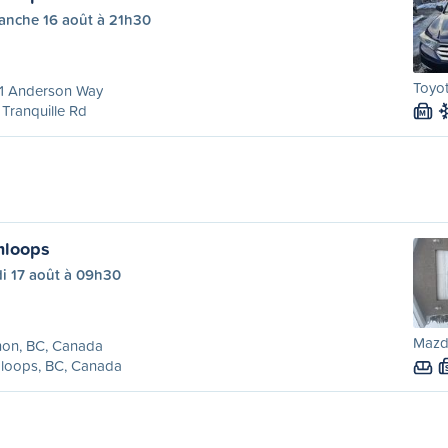
anche 16 août à 21h30
Toyot
1 Anderson Way
Tranquille Rd
M
mloops
i 17 août à 09h30
Mazd
non, BC, Canada
loops, BC, Canada