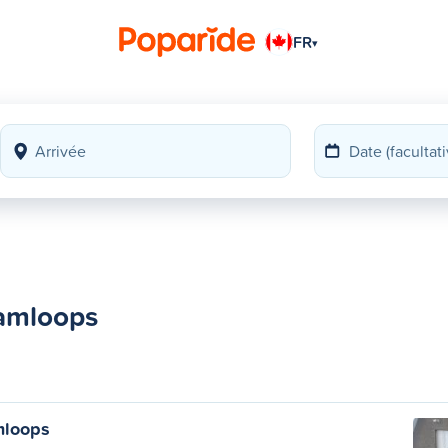
FR
▾
Kamloops
mloops