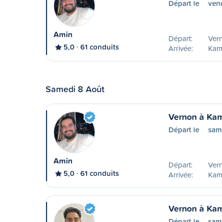
Départ le
vend
Amin
Départ:
Ver
5,0
61 conduits
Arrivée:
Kam
Samedi 8 Août
Vernon à Ka
Départ le
sam
Amin
Départ:
Ver
5,0
61 conduits
Arrivée:
Kam
Vernon à Ka
Départ le
sam