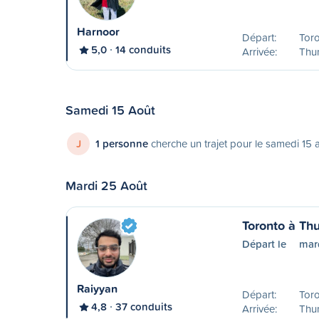
Harnoor
Départ:
Tor
5,0
14 conduits
Arrivée:
Thu
Samedi 15 Août
J
1 personne
cherche un trajet pour le samedi 15 
Mardi 25 Août
Toronto à Th
Départ le
mar
Raiyyan
Départ:
Tor
4,8
37 conduits
Arrivée:
Thu