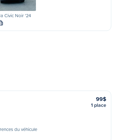
 Civic Noir '24
S
99$
1 place
rences du véhicule