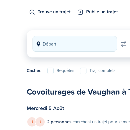
Trouve un trajet
Publie un trajet
Cacher:
Requêtes
Traj. complets
Covoiturages de Vaughan à
Mercredi 5 Août
J
J
2 personnes
cherchent un trajet pour le me