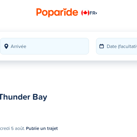
FR
▾
 Thunder Bay
rcredi 5 août.
Publie un trajet