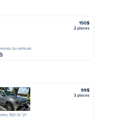
150$
2 places
rences du véhicule
M
99$
3 places
edes 350 Or '21