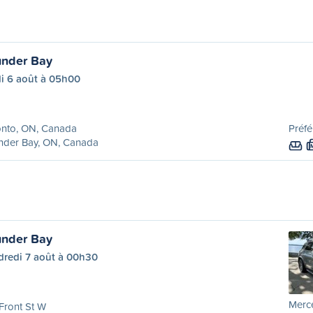
under Bay
di 6 août à 05h00
onto, ON, Canada
Préfé
nder Bay, ON, Canada
under Bay
dredi 7 août à 00h30
Merc
Front St W