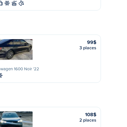
L
99$
3 places
swagen 1600 Noir '22
108$
2 places