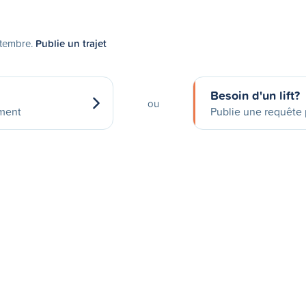
ptembre.
Publie un trajet
Besoin d'un lift?
ou
ement
Publie une requête p