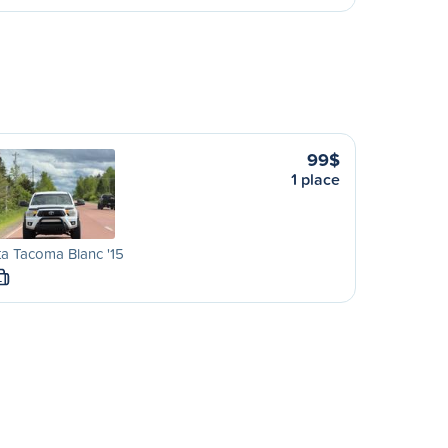
99$
1 place
a Tacoma Blanc '15
L