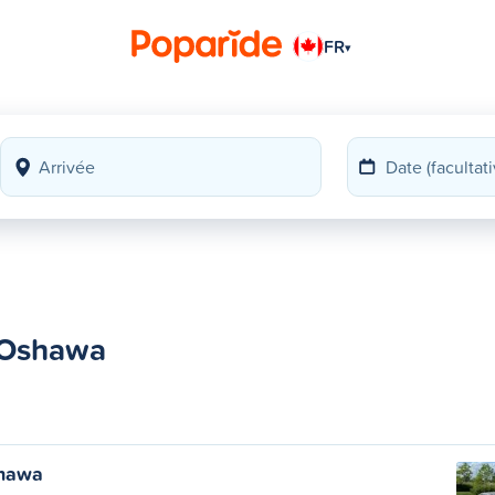
FR
▾
 Oshawa
shawa