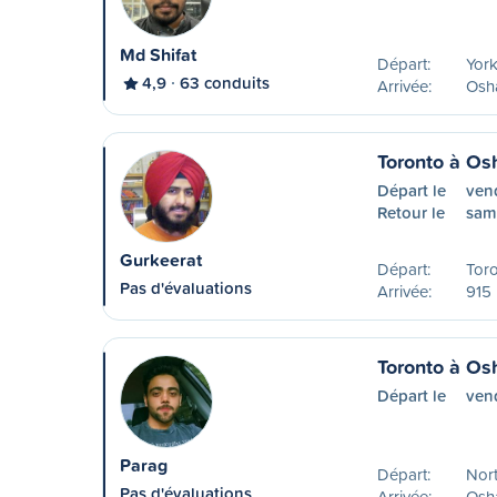
Md Shifat
Départ:
York
4,9
63 conduits
Arrivée:
Osha
Toronto à O
Départ le
ven
Retour le
sam
Gurkeerat
Départ:
Tor
Pas d'évaluations
Arrivée:
915 
Toronto à O
Départ le
ven
Parag
Départ:
Nort
Pas d'évaluations
Arrivée:
Osh