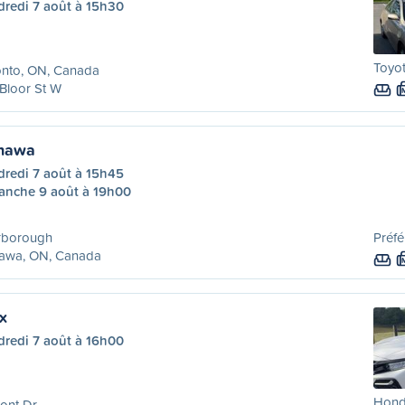
dredi 7 août à 15h30
Toyo
onto, ON, Canada
Bloor St W
shawa
dredi 7 août à 15h45
anche 9 août à 19h00
rborough
Préfé
awa, ON, Canada
x
dredi 7 août à 16h00
Honda
ont Dr