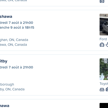
M
Oshawa
dredi 7 août à 21h00
anche 9 août à 18h15
Ford 
ghan, ON, Canada
awa, ON, Canada
L
itby
dredi 7 août à 21h00
Toyot
rborough
tby, ON, Canada
shawa