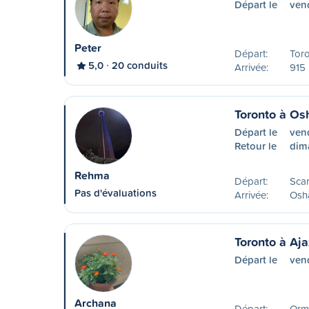
Départ le
ven
Peter
Départ:
Tor
5,0
20 conduits
Arrivée:
915 
Toronto à O
Départ le
ven
Retour le
dim
Rehma
Départ:
Sca
Pas d'évaluations
Arrivée:
Osh
Toronto à Aja
Départ le
ven
Archana
Départ:
Orm