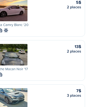
5$
2 places
a Camry Blanc '20
M
13$
2 places
he Macan Noir '17
M
7$
3 places