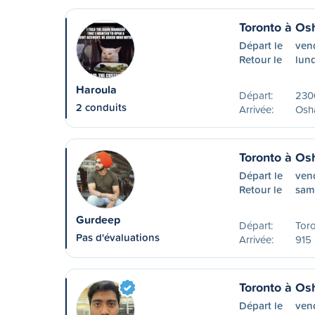
Toronto à O
Départ le
ven
Retour le
lund
Haroula
Départ:
230
2 conduits
Arrivée:
Osh
Toronto à O
Départ le
vend
Retour le
sam
Gurdeep
Départ:
Tor
Pas d'évaluations
Arrivée:
915 
Toronto à O
Départ le
ven