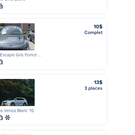
M
10$
Complet
 Escape Gris Foncé …
L
13$
3 places
a Venza Blanc '15
L