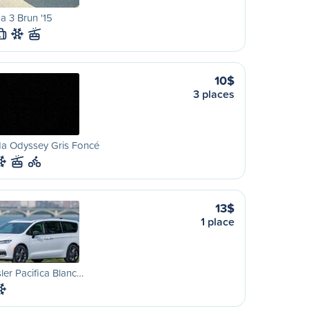
 3 Brun '15
L
10$
3 places
a Odyssey Gris Foncé
13$
1 place
ler Pacifica Blanc…