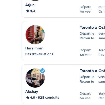
Arjun
Départ:
300 
4,3
Arrivée:
Osh
Toronto à O
Départ le
vend
Retour le
sam
Harsimran
Départ:
Tor
Pas d'évaluations
Arrivée:
915 
Toronto à O
Départ le
ven
Retour le
sam
Akshay
Départ:
York
4,9
928 conduits
Arrivée:
Osh