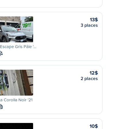
13$
3 places
Escape Gris Pâle '…
12$
2 places
a Corolla Noir '21
M
10$