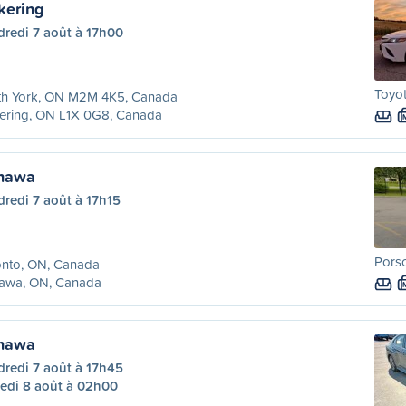
kering
dredi 7 août à 17h00
Toyot
th York, ON M2M 4K5, Canada
kering, ON L1X 0G8, Canada
shawa
redi 7 août à 17h15
Porsc
onto, ON, Canada
awa, ON, Canada
shawa
dredi 7 août à 17h45
edi 8 août à 02h00