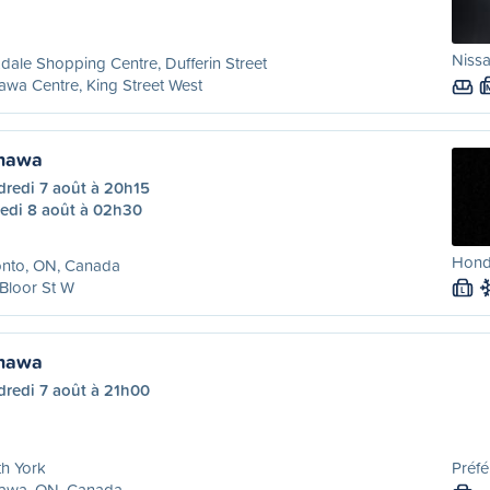
Nissa
dale Shopping Centre, Dufferin Street
wa Centre, King Street West
shawa
dredi 7 août à 20h15
edi 8 août à 02h30
Honda
onto, ON, Canada
Bloor St W
L
shawa
dredi 7 août à 21h00
h York
Préfé
awa, ON, Canada