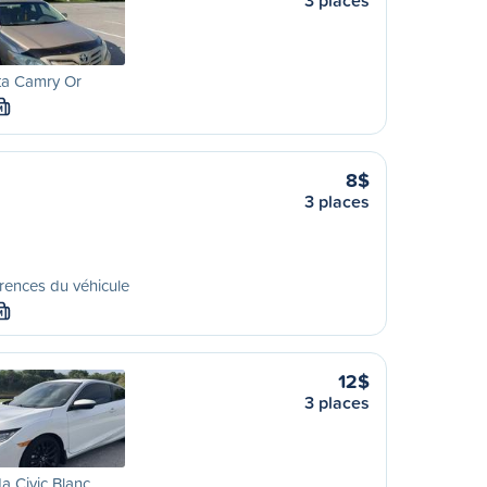
3 places
ta Camry Or
M
8$
3 places
rences du véhicule
M
12$
3 places
 Civic Blanc