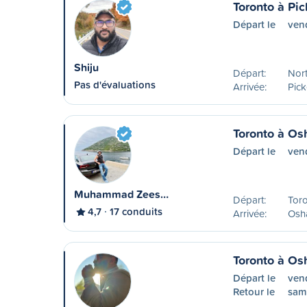
Toronto à Pic
Départ le
ven
Shiju
Départ:
Nor
Pas d'évaluations
Arrivée:
Pic
Toronto à O
Départ le
vend
Muhammad Zees…
Départ:
Tor
4,7
17 conduits
Arrivée:
Osh
Toronto à O
Départ le
ven
Retour le
sam