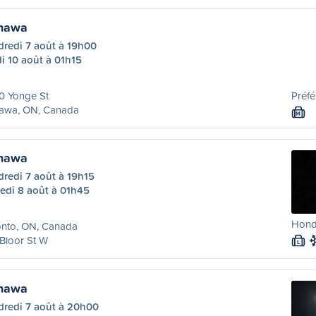
shawa
dredi 7 août à 19h00
i 10 août à 01h15
0 Yonge St
Préfé
awa, ON, Canada
M
shawa
redi 7 août à 19h15
edi 8 août à 01h45
Hond
onto, ON, Canada
Bloor St W
L
shawa
dredi 7 août à 20h00