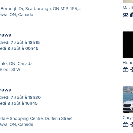
Mazda
Borough Dr, Scarborough, ON M1P 4P5,...
awa, ON, Canada
shawa
redi 7 août à 18h15
edi 8 août à 00h45
Hond
onto, ON, Canada
Bloor St W
L
shawa
dredi 7 août à 18h30
edi 8 août à 16h45
Chrys
dale Shopping Centre, Dufferin Street
awa, ON, Canada
S