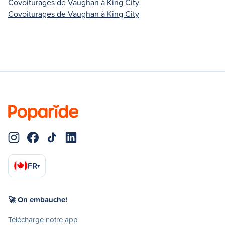
Covoiturages de Vaughan à King City
Covoiturages de Vaughan à King City
FR
▾
🚀 On embauche!
Télécharge notre app