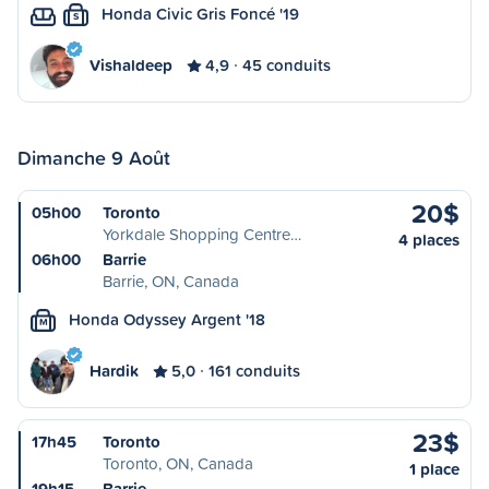
Honda Civic Gris Foncé '19
S
Vishaldeep
4,9
45 conduits
Dimanche 9 Août
20$
05h00
Toronto
Yorkdale Shopping Centre…
4 places
06h00
Barrie
Barrie, ON, Canada
Honda Odyssey Argent '18
M
Hardik
5,0
161 conduits
23$
17h45
Toronto
Toronto, ON, Canada
1 place
19h15
Barrie