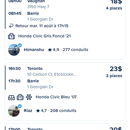
18$
08h00
Vaughan
3150 Hwy 7
4 places
08h45
Barrie
1 Georgian Dr
Retour mar. 11 août à 17h15
Honda Civic Gris Foncé '21
S
Himanshu
4,9
277 conduits
23$
16h30
Toronto
10 Carlson Ct, Etobicoke…
3 places
17h30
Barrie
1 Georgian Dr
Honda Civic Bleu '07
S
Riaz
4,7
208 conduits
20$
17h00
Toronto