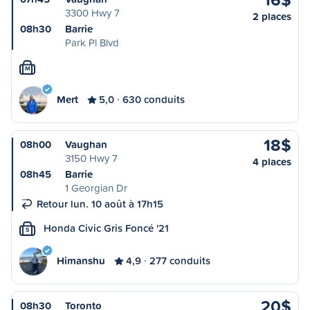
3300 Hwy 7
2 places
08h30
Barrie
Park Pl Blvd
M
Mert
5,0
630 conduits
18$
08h00
Vaughan
3150 Hwy 7
4 places
08h45
Barrie
1 Georgian Dr
Retour lun. 10 août à 17h15
Honda Civic Gris Foncé '21
S
Himanshu
4,9
277 conduits
20$
08h30
Toronto