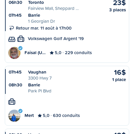
23$
06h30
Toronto
Fairview Mall, Sheppard …
3 places
07h45
Barrie
1 Georgian Dr
Retour mar. 11 août à 17h00
Volkswagen Golf Argent '19
S
Faisal (U…
5,0
229 conduits
16$
07h45
Vaughan
3300 Hwy 7
1 place
08h30
Barrie
Park Pl Blvd
M
Mert
5,0
630 conduits