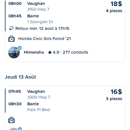
18$
08h00
Vaughan
3150 Hwy 7
4 places
08h45
Barrie
1 Georgian Dr
Retour mer. 12 août à 17h15
Honda Civic Gris Foncé '21
S
Himanshu
4,9
277 conduits
Jeudi 13 Août
16$
07h45
Vaughan
3300 Hwy 7
3 places
08h30
Barrie
Park Pl Blvd
M