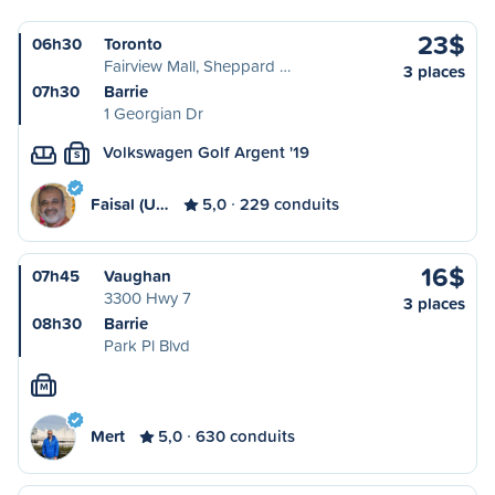
23$
06h30
Toronto
Fairview Mall, Sheppard …
3 places
07h30
Barrie
1 Georgian Dr
Volkswagen Golf Argent '19
S
Faisal (U…
5,0
229 conduits
16$
07h45
Vaughan
3300 Hwy 7
3 places
08h30
Barrie
Park Pl Blvd
M
Mert
5,0
630 conduits