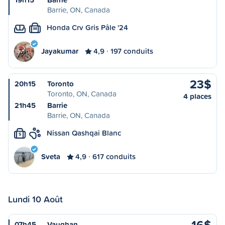
Barrie, ON, Canada
Honda Crv Gris Pâle '24
M
Jayakumar
4,9
197 conduits
23$
20h15
Toronto
Toronto, ON, Canada
4 places
21h45
Barrie
Barrie, ON, Canada
Nissan Qashqai Blanc
S
Sveta
4,9
617 conduits
Lundi 10 Août
16$
07h45
Vaughan