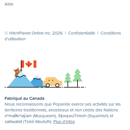
Aide
© HitchPlanet Online Inc. 2026 |
Confidentialité
|
Conditions
d'utilisation
Fabriqué au Canada
Nous reconnaissons que Poparide exerce ses activités sur les
territoires traditionnels, ancestraux et non cédés des Nations
xʷməθkʷəy̓əm (Musqueam), Sḵwx̱wú7mesh (Squamish) et
səlilwətaɬ (Tsleil-Waututh).
Plus d'infos