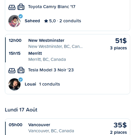
Toyota Camry Blanc '17
M
Saheed
5,0
2 conduits
51$
12h00
New Westminster
New Westminster, BC, Can…
3 places
15h15
Merritt
Merritt, BC, Canada
Tesla Model 3 Noir '23
M
Louai
1 conduits
Lundi 17 Août
35$
05h00
Vancouver
Vancouver, BC, Canada
2 places