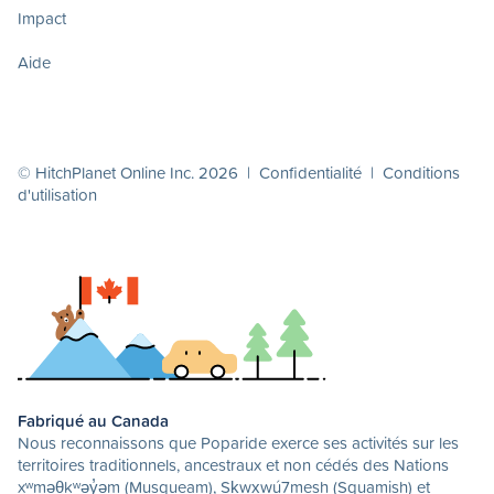
Impact
Aide
© HitchPlanet Online Inc. 2026 |
Confidentialité
|
Conditions
d'utilisation
Fabriqué au Canada
Nous reconnaissons que Poparide exerce ses activités sur les
territoires traditionnels, ancestraux et non cédés des Nations
xʷməθkʷəy̓əm (Musqueam), Sḵwx̱wú7mesh (Squamish) et