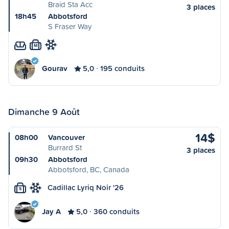
Braid Sta Acc
3 places
18h45
Abbotsford
S Fraser Way
M
Gourav
5,0
195 conduits
Dimanche 9 Août
14$
08h00
Vancouver
Burrard St
3 places
09h30
Abbotsford
Abbotsford, BC, Canada
Cadillac Lyriq Noir '26
S
Jay A
5,0
360 conduits