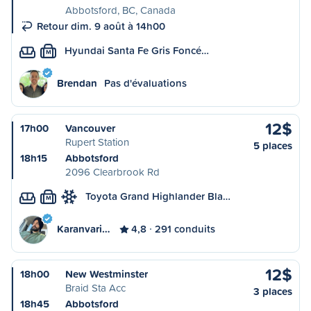
Abbotsford, BC, Canada
Retour dim. 9 août à 14h00
Hyundai Santa Fe Gris Foncé…
M
Brendan
Pas d'évaluations
12$
17h00
Vancouver
Rupert Station
5 places
18h15
Abbotsford
2096 Clearbrook Rd
Toyota Grand Highlander Bla…
M
Karanvari…
4,8
291 conduits
12$
18h00
New Westminster
Braid Sta Acc
3 places
18h45
Abbotsford