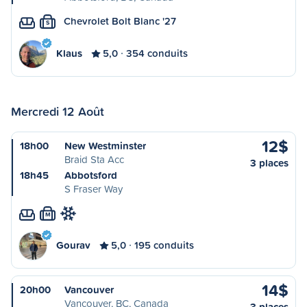
Chevrolet Bolt Blanc '27
S
Klaus
5,0
354 conduits
Mercredi 12 Août
12$
18h00
New Westminster
Braid Sta Acc
3 places
18h45
Abbotsford
S Fraser Way
M
Gourav
5,0
195 conduits
14$
20h00
Vancouver
Vancouver, BC, Canada
3 places