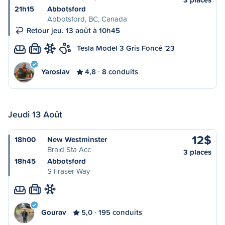
21h15
Abbotsford
Abbotsford, BC, Canada
Retour jeu. 13 août à 10h45
Tesla Model 3 Gris Foncé '23
M
Yaroslav
4,8
8 conduits
Jeudi 13 Août
12$
18h00
New Westminster
Braid Sta Acc
3 places
18h45
Abbotsford
S Fraser Way
M
Gourav
5,0
195 conduits