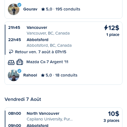
Gourav
5,0
195 conduits
12$
21h45
Vancouver
Vancouver, BC, Canada
1 place
22h45
Abbotsford
Abbotsford, BC, Canada
Retour ven. 7 août à 07h15
Mazda Cx-7 Argent '11
S
Rahool
5,0
18 conduits
Vendredi 7 Août
10$
08h00
North Vancouver
Capilano University, Pur…
3 places
09h00
Abbotsford