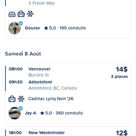
S Fraser Way
M
Gourav
5,0
195 conduits
Samedi 8 Août
14$
08h00
Vancouver
Burrard St
3 places
09h30
Abbotsford
Abbotsford, BC, Canada
Cadillac Lyriq Noir '26
S
Jay A
5,0
360 conduits
12$
18h00
New Westminster