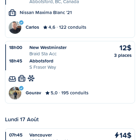
Abbotsford, BC, Canada
Nissan Maxima Blanc '21
S
Carlos
4,6
122 conduits
12$
18h00
New Westminster
Braid Sta Acc
3 places
18h45
Abbotsford
S Fraser Way
M
Gourav
5,0
195 conduits
Lundi 17 Août
14$
07h45
Vancouver