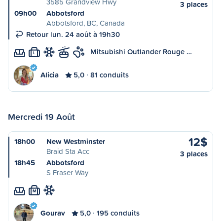
3585 Grandview Hwy
3 places
09h00
Abbotsford
Abbotsford, BC, Canada
Retour lun. 24 août à 19h30
Mitsubishi Outlander Rouge …
L
Alicia
5,0
81 conduits
Mercredi 19 Août
12$
18h00
New Westminster
Braid Sta Acc
3 places
18h45
Abbotsford
S Fraser Way
M
Gourav
5,0
195 conduits