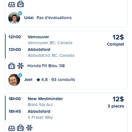
M
Udai
Pas d'évaluations
12$
12h00
Vancouver
Vancouver, BC, Canada
Complet
13h00
Abbotsford
Abbotsford, BC, Canada
Honda Fit Bleu '08
L
Joel
4,8
93 conduits
12$
18h00
New Westminster
Braid Sta Acc
3 places
18h45
Abbotsford
S Fraser Way
M