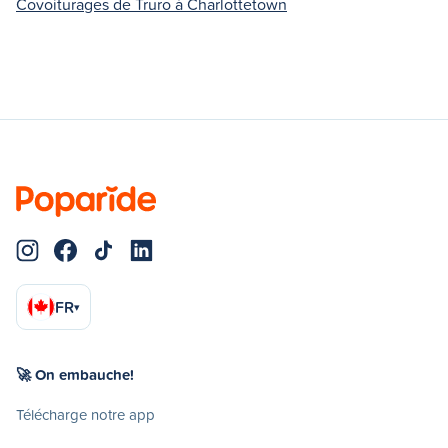
Covoiturages de Truro à Charlottetown
FR
▾
🚀 On embauche!
Télécharge notre app