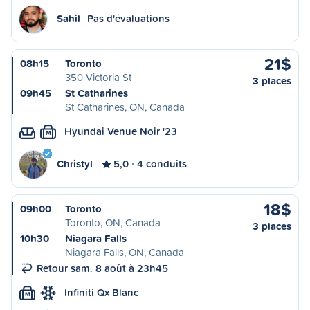
Sahil
Pas d'évaluations
21$
08h15
Toronto
350 Victoria St
3 places
09h45
St Catharines
St Catharines, ON, Canada
Hyundai Venue Noir '23
M
Christyl
5,0
4 conduits
18$
09h00
Toronto
Toronto, ON, Canada
3 places
10h30
Niagara Falls
Niagara Falls, ON, Canada
Retour sam. 8 août à 23h45
Infiniti Qx Blanc
M