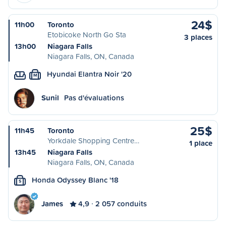
24$
11h00
Toronto
Etobicoke North Go Sta
3 places
13h00
Niagara Falls
Niagara Falls, ON, Canada
Hyundai Elantra Noir '20
M
Sunil
Pas d'évaluations
25$
11h45
Toronto
Yorkdale Shopping Centre…
1 place
13h45
Niagara Falls
Niagara Falls, ON, Canada
Honda Odyssey Blanc '18
S
James
4,9
2 057 conduits