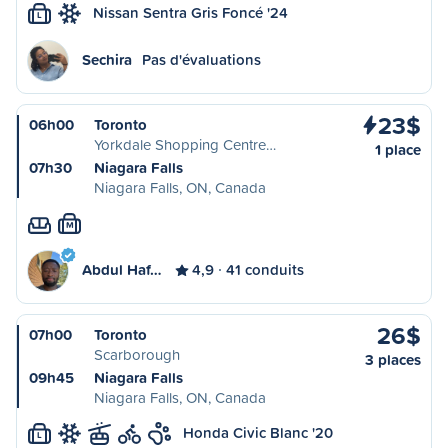
Nissan Sentra Gris Foncé '24
L
Sechira
Pas d'évaluations
23$
06h00
Toronto
Yorkdale Shopping Centre…
1 place
07h30
Niagara Falls
Niagara Falls, ON, Canada
M
Abdul Haf…
4,9
41 conduits
26$
07h00
Toronto
Scarborough
3 places
09h45
Niagara Falls
Niagara Falls, ON, Canada
Honda Civic Blanc '20
L