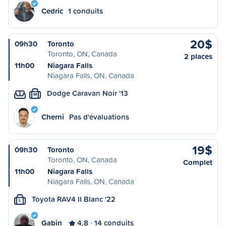
Cedric
1 conduits
20$
09h30
Toronto
Toronto, ON, Canada
2 places
11h00
Niagara Falls
Niagara Falls, ON, Canada
Dodge Caravan Noir '13
M
Cherni
Pas d'évaluations
19$
09h30
Toronto
Toronto, ON, Canada
Complet
11h00
Niagara Falls
Niagara Falls, ON, Canada
Toyota RAV4 II Blanc '22
L
Gabin
4,8
14 conduits