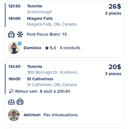
26$
12h30
Toronto
Scarborough
3 places
14h00
Niagara Falls
Niagara Falls, ON, Canada
Ford Focus Blanc '13
S
Damilola
5,0
4 conduits
20$
13h30
Toronto
300 Borough Dr, Scarboro…
3 places
16h00
St Catharines
St Catharines, ON, Canada
Retour sam. 8 août à 20h30
M
Akhilesh
Pas d'évaluations