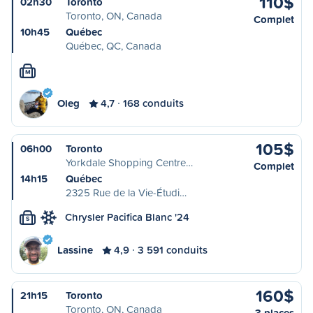
110$
02h30
Toronto
Toronto, ON, Canada
Complet
10h45
Québec
Québec, QC, Canada
M
Oleg
4,7
168 conduits
105$
06h00
Toronto
Yorkdale Shopping Centre…
Complet
14h15
Québec
2325 Rue de la Vie-Étudi…
Chrysler Pacifica Blanc '24
S
Lassine
4,9
3 591 conduits
160$
21h15
Toronto
Toronto, ON, Canada
3 places