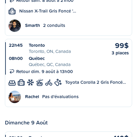
Retour sam. 8 août à 21h00
Nissan X-Trail Gris Foncé '…
L
Smarth
2 conduits
99$
22h45
Toronto
Toronto, ON, Canada
3 places
08h00
Québec
Québec, QC, Canada
Retour dim. 9 août à 13h00
Toyota Corolla 2 Gris Foncé…
L
Rachel
Pas d'évaluations
Dimanche 9 Août