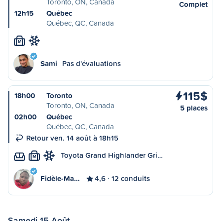
Toronto, ON, Canada
Complet
12h15
Québec
Québec, QC, Canada
M
Sami
Pas d'évaluations
115$
18h00
Toronto
Toronto, ON, Canada
5 places
02h00
Québec
Québec, QC, Canada
Retour ven. 14 août à 18h15
Toyota Grand Highlander Gri…
M
Fidèle-Ma…
4,6
12 conduits
Samedi 15 Août