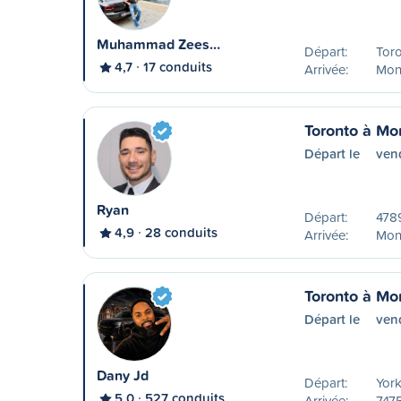
Muhammad Zees…
Départ:
Tor
4,7
17 conduits
Arrivée:
Mon
Toronto à Mo
Départ le
vend
Ryan
Départ:
4789
4,9
28 conduits
Arrivée:
Mon
Toronto à Mo
Départ le
ven
Dany Jd
Départ:
York
5,0
527 conduits
Arrivée:
7475