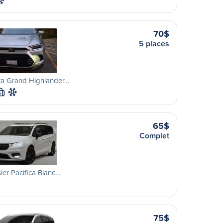
70$
5 places
ta Grand Highlander…
S
65$
Complet
ler Pacifica Blanc…
75$