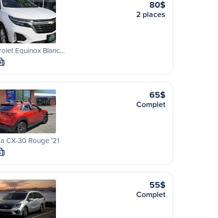
80$
2 places
olet Equinox Blanc…
M
65$
Complet
a CX-30 Rouge '21
S
55$
Complet