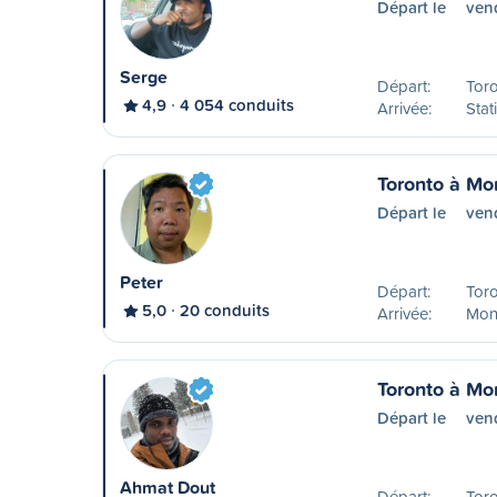
Départ le
ven
Serge
Départ:
Tor
4,9
4 054 conduits
Arrivée:
Stat
Toronto à Mo
Départ le
ven
Peter
Départ:
Tor
5,0
20 conduits
Arrivée:
Mon
Toronto à Mo
Départ le
ven
Ahmat Dout
Départ:
Tor