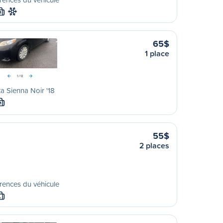
M
65$
1 place
a Sienna Noir '18
M
55$
2 places
rences du véhicule
L