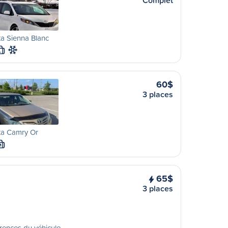
Complet
a Sienna Blanc
L
60$
3 places
ta Camry Or
M
65$
3 places
rences du véhicule