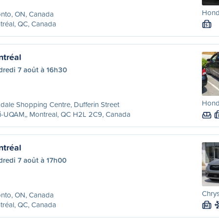
Hond
onto, ON, Canada
tréal, QC, Canada
S
ntréal
dredi 7 août à 16h30
Hond
dale Shopping Centre, Dufferin Street
ri-UQAM,, Montreal, QC H2L 2C9, Canada
ntréal
dredi 7 août à 17h00
Chrys
onto, ON, Canada
tréal, QC, Canada
M