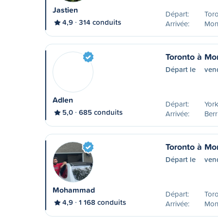
Jastien
Départ:
Tor
4,9
314 conduits
Arrivée:
Mon
Toronto à Mo
Départ le
ven
Adlen
Départ:
York
5,0
685 conduits
Arrivée:
Ber
Toronto à Mo
Départ le
ven
Mohammad
Départ:
Tor
4,9
1 168 conduits
Arrivée:
Mon