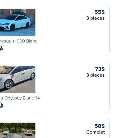
55$
3 places
swagen 1600 Blanc
73$
3 places
a Odyssey Blanc '14
L
58$
Complet