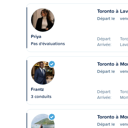
Toronto à Lav
Départ le
vend
Priya
Départ:
Tor
Pas d'évaluations
Arrivée:
Lava
Toronto à Mo
Départ le
vend
Frantz
Départ:
Tor
3 conduits
Arrivée:
Mon
Toronto à Mo
Départ le
vend