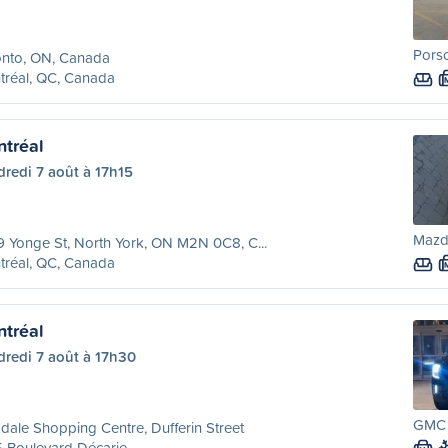
Porsc
onto, ON, Canada
tréal, QC, Canada
ntréal
redi 7 août à 17h15
Mazda
 Yonge St, North York, ON M2N 0C8, C...
tréal, QC, Canada
ntréal
dredi 7 août à 17h30
GMC 
dale Shopping Centre, Dufferin Street
 Boulevard Décarie