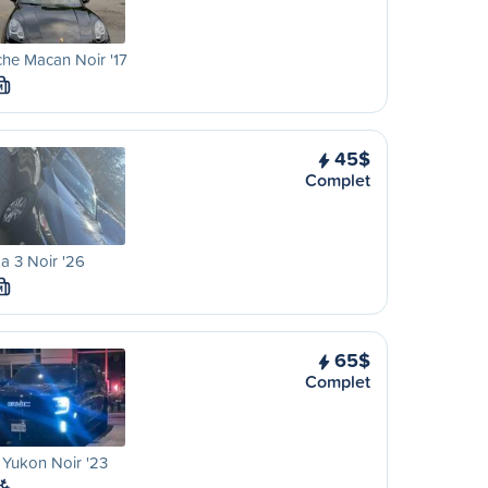
he Macan Noir '17
M
45$
Complet
 3 Noir '26
M
65$
Complet
Yukon Noir '23