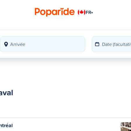
FR
▾
aval
ntréal