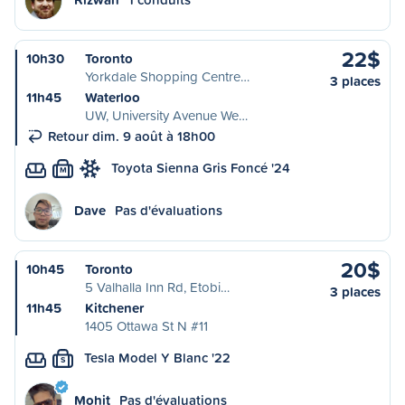
22$
10h30
Toronto
Yorkdale Shopping Centre…
3 places
11h45
Waterloo
UW, University Avenue We…
Retour dim. 9 août à 18h00
Toyota Sienna Gris Foncé '24
M
Dave
Pas d'évaluations
20$
10h45
Toronto
5 Valhalla Inn Rd, Etobi…
3 places
11h45
Kitchener
1405 Ottawa St N #11
Tesla Model Y Blanc '22
S
Mohit
Pas d'évaluations