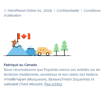
© HitchPlanet Online Inc. 2026 |
Confidentialité
|
Conditions
d'utilisation
Fabriqué au Canada
Nous reconnaissons que Poparide exerce ses activités sur les
territoires traditionnels, ancestraux et non cédés des Nations
xʷməθkʷəy̓əm (Musqueam), Sḵwx̱wú7mesh (Squamish) et
səlilwətaɬ (Tsleil-Waututh).
Plus d'infos