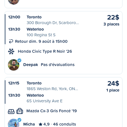
22$
12h00
Toronto
300 Borough Dr, Scarboro…
3 places
13h30
Waterloo
100 Regina St S
Retour dim. 9 août à 15h00
Honda Civic Type R Noir '26
Deepak
Pas d'évaluations
24$
12h15
Toronto
1865 Weston Rd, York, ON…
1 place
13h30
Waterloo
65 University Ave E
Mazda Cx-3 Gris Foncé '19
S
Micha
4,9
46 conduits