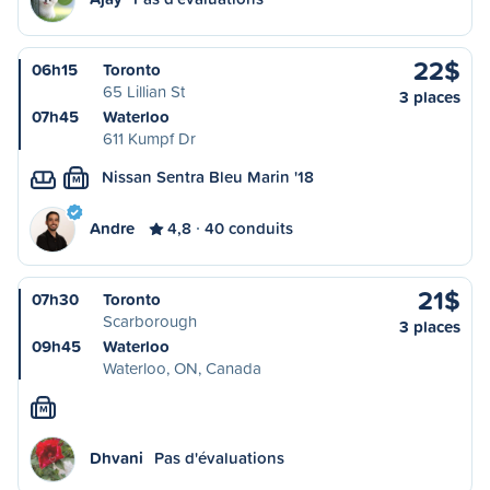
22$
06h15
Toronto
65 Lillian St
3 places
07h45
Waterloo
611 Kumpf Dr
Nissan Sentra Bleu Marin '18
M
Andre
4,8
40 conduits
21$
07h30
Toronto
Scarborough
3 places
09h45
Waterloo
Waterloo, ON, Canada
M
Dhvani
Pas d'évaluations