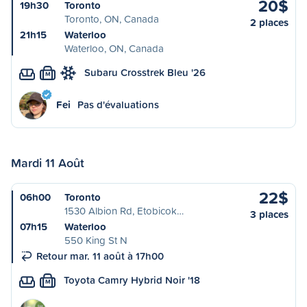
20$
19h30
Toronto
Toronto, ON, Canada
2 places
21h15
Waterloo
Waterloo, ON, Canada
Subaru Crosstrek Bleu '26
M
Fei
Pas d'évaluations
Mardi 11 Août
22$
06h00
Toronto
1530 Albion Rd, Etobicok…
3 places
07h15
Waterloo
550 King St N
Retour mar. 11 août à 17h00
Toyota Camry Hybrid Noir '18
M