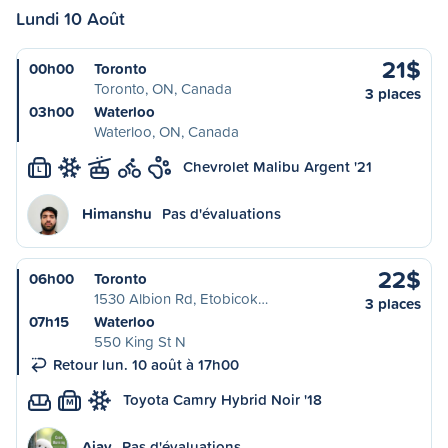
Lundi 10 Août
21$
00h00
Toronto
Toronto, ON, Canada
3 places
03h00
Waterloo
Waterloo, ON, Canada
Chevrolet Malibu Argent '21
L
Himanshu
Pas d'évaluations
22$
06h00
Toronto
1530 Albion Rd, Etobicok…
3 places
07h15
Waterloo
550 King St N
Retour lun. 10 août à 17h00
Toyota Camry Hybrid Noir '18
M
Ajay
Pas d'évaluations