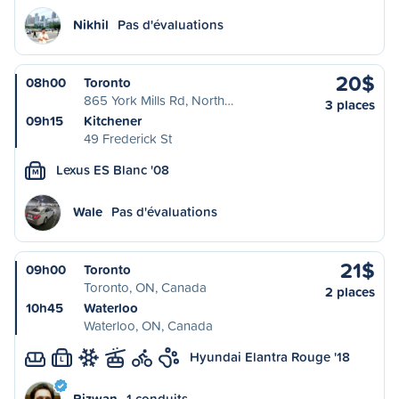
Nikhil
Pas d'évaluations
20$
08h00
Toronto
865 York Mills Rd, North…
3 places
09h15
Kitchener
49 Frederick St
Lexus ES Blanc '08
M
Wale
Pas d'évaluations
21$
09h00
Toronto
Toronto, ON, Canada
2 places
10h45
Waterloo
Waterloo, ON, Canada
Hyundai Elantra Rouge '18
L
Rizwan
1 conduits