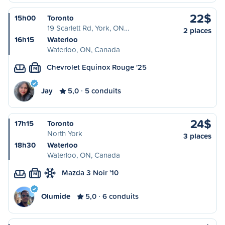
22$
15h00
Toronto
19 Scarlett Rd, York, ON…
2 places
16h15
Waterloo
Waterloo, ON, Canada
Chevrolet Equinox Rouge '25
M
Jay
5,0
5 conduits
24$
17h15
Toronto
North York
3 places
18h30
Waterloo
Waterloo, ON, Canada
Mazda 3 Noir '10
M
Olumide
5,0
6 conduits