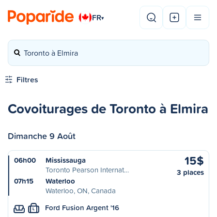
FR
▾
Toronto à Elmira
Filtres
Covoiturages de Toronto à Elmira
Dimanche 9 Août
15$
06h00
Mississauga
Toronto Pearson Internat…
3 places
07h15
Waterloo
Waterloo, ON, Canada
Ford Fusion Argent '16
L