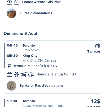
Honda Accord Gris Pâle
S
J
Pas d'évaluations
Dimanche 9 Août
7$
04h45
Toronto
Etobicoke
3 places
05h30
King City
King City, ON, Canada
Retour dim. 9 août à 18h45
Hyundai Elantra Noir '24
L
Sankalp
Pas d'évaluations
12$
10h00
Toronto
5600 Yonge St, North Yor…
3 places