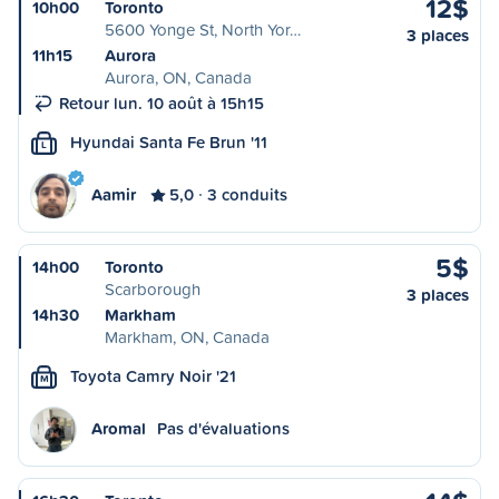
12$
10h00
Toronto
5600 Yonge St, North Yor…
3 places
11h15
Aurora
Aurora, ON, Canada
Retour lun. 10 août à 15h15
Hyundai Santa Fe Brun '11
L
Aamir
5,0
3 conduits
5$
14h00
Toronto
Scarborough
3 places
14h30
Markham
Markham, ON, Canada
Toyota Camry Noir '21
M
Aromal
Pas d'évaluations