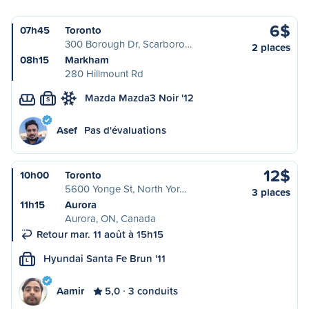
6$
07h45
Toronto
300 Borough Dr, Scarboro…
2 places
08h15
Markham
280 Hillmount Rd
Mazda Mazda3 Noir '12
S
Asef
Pas d'évaluations
12$
10h00
Toronto
5600 Yonge St, North Yor…
3 places
11h15
Aurora
Aurora, ON, Canada
Retour mar. 11 août à 15h15
Hyundai Santa Fe Brun '11
L
Aamir
5,0
3 conduits