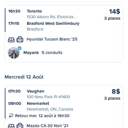
14$
16h30
Toronto
1530 Albion Rd, Etobicok…
3 places
17h15
Bradford West Gwillimbury
Bradford
Hyundai Tucson Blanc '25
S
Mayank
5 conduits
Mercredi 12 Août
8$
07h30
Vaughan
100 New Park Pl #1400
3 places
08h00
Newmarket
Newmarket, ON, Canada
Retour mer. 12 août à 16h30
Mazda CX-30 Noir '21
S