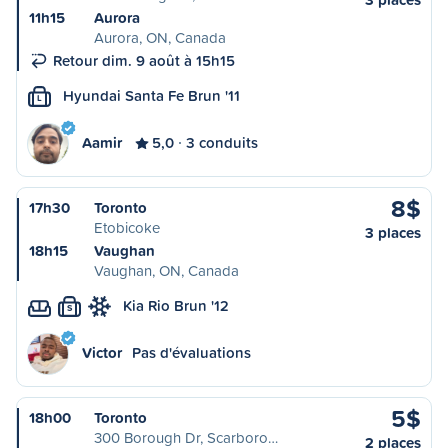
11h15
Aurora
Aurora, ON, Canada
Retour dim. 9 août à 15h15
Hyundai Santa Fe Brun '11
L
Aamir
5,0
3 conduits
8$
17h30
Toronto
Etobicoke
3 places
18h15
Vaughan
Vaughan, ON, Canada
Kia Rio Brun '12
S
Victor
Pas d'évaluations
5$
18h00
Toronto
300 Borough Dr, Scarboro…
2 places