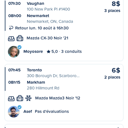
8$
07h30
Vaughan
100 New Park Pl #1400
3 places
08h00
Newmarket
Newmarket, ON, Canada
Retour lun. 10 août à 16h30
Mazda CX-30 Noir '21
S
Moyosore
5,0
3 conduits
6$
07h45
Toronto
300 Borough Dr, Scarboro…
2 places
08h15
Markham
280 Hillmount Rd
Mazda Mazda3 Noir '12
S
Asef
Pas d'évaluations