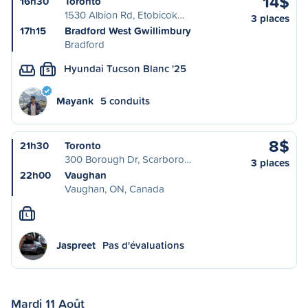
14$
16h30
Toronto
1530 Albion Rd, Etobicok…
3 places
17h15
Bradford West Gwillimbury
Bradford
Hyundai Tucson Blanc '25
S
Mayank
5 conduits
8$
21h30
Toronto
300 Borough Dr, Scarboro…
3 places
22h00
Vaughan
Vaughan, ON, Canada
L
Jaspreet
Pas d'évaluations
Mardi 11 Août