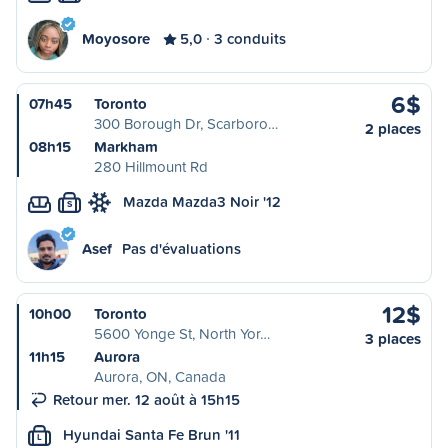
Moyosore
5,0
3 conduits
6$
07h45
Toronto
300 Borough Dr, Scarboro…
2 places
08h15
Markham
280 Hillmount Rd
Mazda Mazda3 Noir '12
S
Asef
Pas d'évaluations
12$
10h00
Toronto
5600 Yonge St, North Yor…
3 places
11h15
Aurora
Aurora, ON, Canada
Retour mer. 12 août à 15h15
Hyundai Santa Fe Brun '11
L